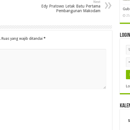
Next
Edy Pratowo Letak Batu Pertama
Gube
Pembangunan Makodam
25
Logi
.
Ruas yang wajib ditandai
*
Lo
Kale
S