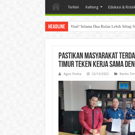
Terkini
Kalteng
Edukasi & Riste
Headline
Viral! Selama Dua Bulan Lebih Siltap 
Pastikan Masyarakat Terda
Timur Teken Kerja Sama Den
Agus Purba
22/12/2023
Barito Ti