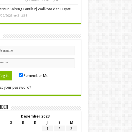
rnur Kalteng Lantik Pj Walikota dan Bupati
/09/2023
31,666
n
Remember Me
st your password?
nder
Desember 2023
S
R
K
J
S
M
1
2
3