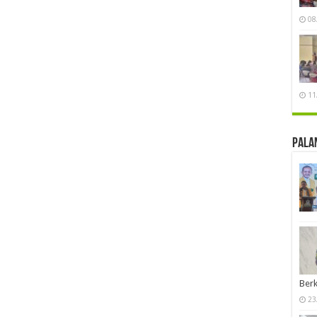
08
11
Pala
Berk
23