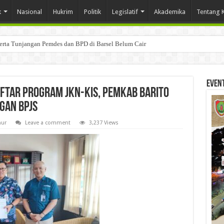
k
Nasional
Hukrim
Politik
Legislatif
Akademika
Tentang 
Serta Tunjangan Pemdes dan BPD di Barsel Belum Cair
Even
ftar Program JKN-KIS, Pemkab Barito
gan BPJS
mur
Leave a comment
3,237 Views