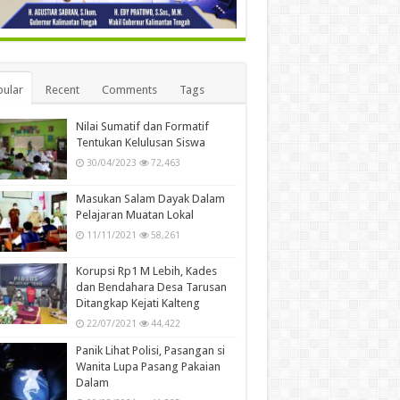
ular
Recent
Comments
Tags
Nilai Sumatif dan Formatif
Tentukan Kelulusan Siswa
30/04/2023
72,463
Masukan Salam Dayak Dalam
Pelajaran Muatan Lokal
11/11/2021
58,261
Korupsi Rp1 M Lebih, Kades
dan Bendahara Desa Tarusan
Ditangkap Kejati Kalteng
22/07/2021
44,422
Panik Lihat Polisi, Pasangan si
Wanita Lupa Pasang Pakaian
Dalam