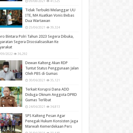
09/08/2021
41,525
Tidak Terbukti Melanggar UU
ITE, MA Kuatkan Vonis Bebas
Dua Wartawan
25/06/2021
39,324
ro Bintara Polri Tahun 2023 Segera Dibuka,
yaratan Segera Disosialisasikan Ke
yarakat
/09/2022
36,292
Dewan Kalteng Akan RDP
Tuntut Status Penggunaan Jalan
Oleh PBS di Gumas
30/06/2021
35,121
Terkait Korupsi Dana ADD
Diduga Oknum Anggota DPRD
Gumas Terlibat
24/06/2021
34,813
SPS Kalteng Pesan Agar
Penegak Hukum Konsisten Jaga
Marwah Kemerdekaan Pers
25/06/2021
33,649