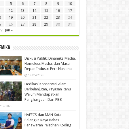
5
6
7
8
9
10
1
12
13
14
15
16
17
8
19
20
21
22
23
24
5
26
27
28
29
30
31
ov
Jan »
emika
Diskusi Publik: Dinamika Media,
Homeless Media, dan Masa
Depan Industri Pers Nasional
19/05/2026
Dedikasi Konservasi Alam
Berkelanjutan, Yayasan Ranu
Welum Mendapatkan
Penghargaan Dari PBB
/12/2025
HAFECS dan MAN Kota
Palangka Raya Bahas
Penawaran Pelatihan Koding