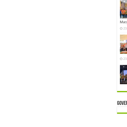
Mas
23
23
Gove