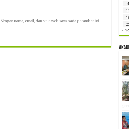
4
1
1
Simpan nama, email, dan situs web saya pada peramban ini
2
« N
Akad
18