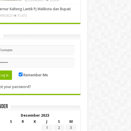
rnur Kalteng Lantik Pj Walikota dan Bupati
/09/2023
31,672
n
Remember Me
st your password?
nder
Desember 2023
S
R
K
J
S
M
1
2
3