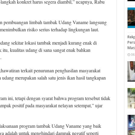
-langkah konkret harus segera diambil,” ucapnya, Rabu
jakan pembuangan limbah tambak Udang Vaname langsung
menimbulkan risiko serius terhadap lingkungan laut.
Rekp
dang sekitar lokasi tambak menjadi kurang enak di
Pers
Mas
itu, kualitas udang di sana sangat enak bahkan
08
i.
hawatiran terkait penurunan penghasilan masyarakat
 udang merupakan salah satu jenis ikan hasil tangkapan
m ini, tetapi dengan syarat bahwa program tersebut tidak
pak positif pada masyarakat nelayan setempat,” ujar
elaksanaan program tambak Udang Vaname yang baik
a adalah untuk menghindari dampak negatif seperti