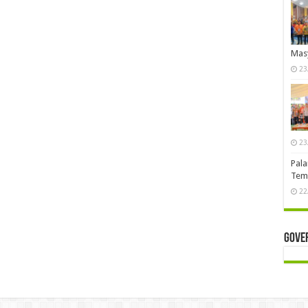
Mas
23
23
Pala
Temb
22
Gove