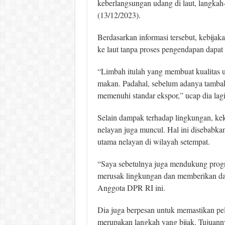
keberlangsungan udang di laut, langkah
(13/12/2023).
Berdasarkan informasi tersebut, kebi
ke laut tanpa proses pengendapan dapat 
“Limbah itulah yang membuat kualitas u
makan. Padahal, sebelum adanya tambak 
memenuhi standar ekspor,” ucap dia lag
Selain dampak terhadap lingkungan, kek
nelayan juga muncul. Hal ini disebabkan
utama nelayan di wilayah setempat.
“Saya sebetulnya juga mendukung progra
merusak lingkungan dan memberikan dam
Anggota DPR RI ini.
Dia juga berpesan untuk memastikan p
merupakan langkah yang bijak. Tujuanny