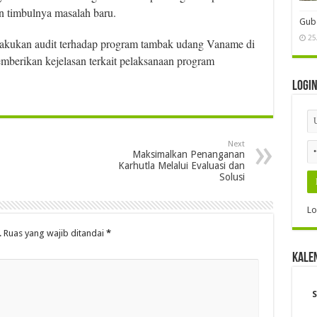
n timbulnya masalah baru.
Gube
25
lakukan audit terhadap program tambak udang Vaname di
mberikan kejelasan terkait pelaksanaan program
Logi
Next
Maksimalkan Penanganan
Karhutla Melalui Evaluasi dan
Solusi
Lo
.
Ruas yang wajib ditandai
*
Kale
S