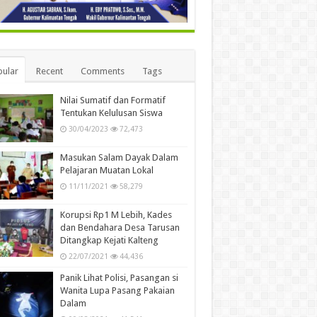
ular
Recent
Comments
Tags
Nilai Sumatif dan Formatif
Tentukan Kelulusan Siswa
30/04/2023
72,473
Masukan Salam Dayak Dalam
Pelajaran Muatan Lokal
11/11/2021
58,279
Korupsi Rp1 M Lebih, Kades
dan Bendahara Desa Tarusan
Ditangkap Kejati Kalteng
22/07/2021
44,436
Panik Lihat Polisi, Pasangan si
Wanita Lupa Pasang Pakaian
Dalam