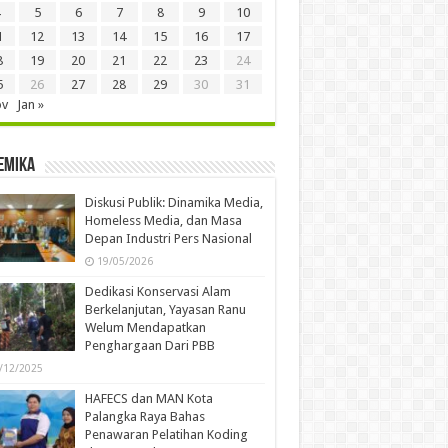
5
6
7
8
9
10
1
12
13
14
15
16
17
8
19
20
21
22
23
24
5
26
27
28
29
30
31
ov
Jan »
emika
Diskusi Publik: Dinamika Media,
Homeless Media, dan Masa
Depan Industri Pers Nasional
19/05/2026
Dedikasi Konservasi Alam
Berkelanjutan, Yayasan Ranu
Welum Mendapatkan
Penghargaan Dari PBB
/12/2025
HAFECS dan MAN Kota
Palangka Raya Bahas
Penawaran Pelatihan Koding