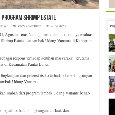
t Program Shrimp Estate
Pop
Tengah
Leave a comment
2,742 Views
, Agustin Teras Narang, meminta dilakukannya evaluasi
m Shrimp Estate atau tambak Udang Vaname di Kabupaten
ebagai respons terhadap keluhan masyarakat, terutama
ma di Kecamatan Pantai Lunci.
 lingkungan dan potensi risiko terhadap keberlangsungan
h tambak Udang Vaname.
akah limbah dari program tambak Udang Vaname benar-
egatif terhadap lingkungan, air laut, dan