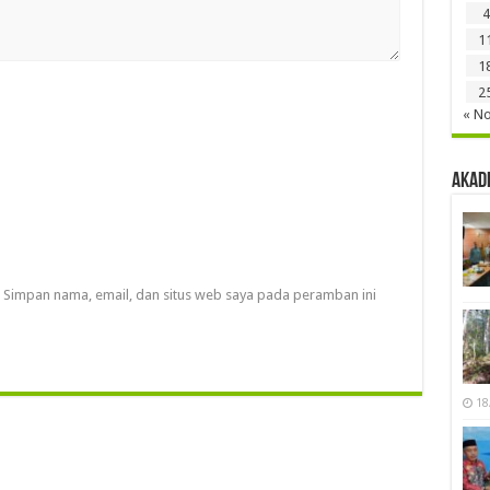
4
1
1
2
« N
Akad
Simpan nama, email, dan situs web saya pada peramban ini
18