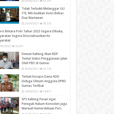
09/08/2021
41,541
Tidak Terbukti Melanggar UU
ITE, MA Kuatkan Vonis Bebas
Dua Wartawan
25/06/2021
39,335
ro Bintara Polri Tahun 2023 Segera Dibuka,
yaratan Segera Disosialisasikan Ke
yarakat
/09/2022
36,301
Dewan Kalteng Akan RDP
Tuntut Status Penggunaan Jalan
Oleh PBS di Gumas
30/06/2021
35,136
Terkait Korupsi Dana ADD
Diduga Oknum Anggota DPRD
Gumas Terlibat
24/06/2021
34,831
SPS Kalteng Pesan Agar
Penegak Hukum Konsisten Jaga
Marwah Kemerdekaan Pers
25/06/2021
33,659