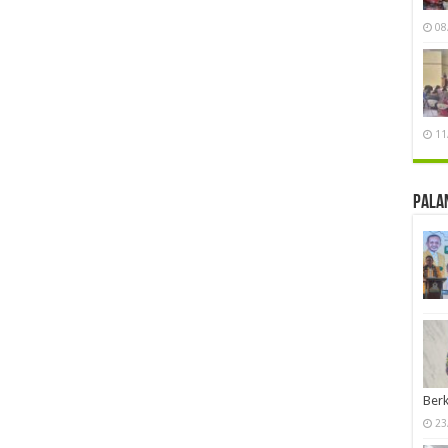
08
11
Pala
Berk
23