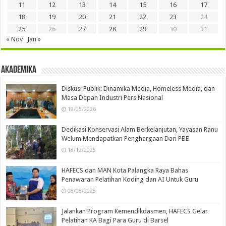
11
12
13
14
15
16
17
18
19
20
21
22
23
24
25
26
27
28
29
30
31
« Nov
Jan »
Akademika
Diskusi Publik: Dinamika Media, Homeless Media, dan
Masa Depan Industri Pers Nasional
19/05/2026
Dedikasi Konservasi Alam Berkelanjutan, Yayasan Ranu
Welum Mendapatkan Penghargaan Dari PBB
18/12/2025
HAFECS dan MAN Kota Palangka Raya Bahas
Penawaran Pelatihan Koding dan AI Untuk Guru
08/08/2025
Jalankan Program Kemendikdasmen, HAFECS Gelar
Pelatihan KA Bagi Para Guru di Barsel