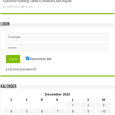
Gubernur Kalteng Lantik Pj Walikota dan Bupati
25/09/2023
31,667
Login
Remember Me
Lost your password?
Kalender
Desember 2023
S
S
R
K
J
S
M
1
2
3
4
5
6
7
8
9
10