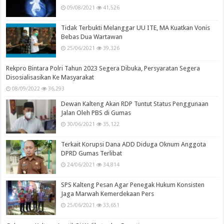
09/08/2021
41,526
Tidak Terbukti Melanggar UU ITE, MA Kuatkan Vonis
Bebas Dua Wartawan
25/06/2021
39,326
Rekpro Bintara Polri Tahun 2023 Segera Dibuka, Persyaratan Segera
Disosialisasikan Ke Masyarakat
08/09/2022
36,293
Dewan Kalteng Akan RDP Tuntut Status Penggunaan
Jalan Oleh PBS di Gumas
30/06/2021
35,122
Terkait Korupsi Dana ADD Diduga Oknum Anggota
DPRD Gumas Terlibat
24/06/2021
34,814
SPS Kalteng Pesan Agar Penegak Hukum Konsisten
Jaga Marwah Kemerdekaan Pers
25/06/2021
33,651