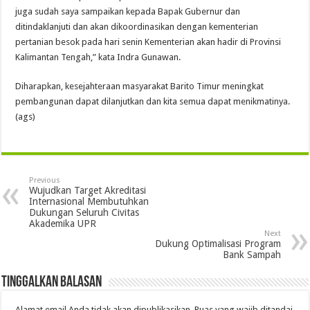
juga sudah saya sampaikan kepada Bapak Gubernur dan
ditindaklanjuti dan akan dikoordinasikan dengan kementerian
pertanian besok pada hari senin Kementerian akan hadir di Provinsi
Kalimantan Tengah,” kata Indra Gunawan.
Diharapkan, kesejahteraan masyarakat Barito Timur meningkat
pembangunan dapat dilanjutkan dan kita semua dapat menikmatinya.
(ags)
Previous
Wujudkan Target Akreditasi
Internasional Membutuhkan
Dukungan Seluruh Civitas
Akademika UPR
Next
Dukung Optimalisasi Program
Bank Sampah
Tinggalkan Balasan
Alamat email Anda tidak akan dipublikasikan.
Ruas yang wajib ditandai