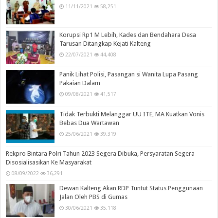
11/11/2021
58,251
Korupsi Rp1 M Lebih, Kades dan Bendahara Desa
Tarusan Ditangkap Kejati Kalteng
22/07/2021
44,408
Panik Lihat Polisi, Pasangan si Wanita Lupa Pasang
Pakaian Dalam
09/08/2021
41,517
Tidak Terbukti Melanggar UU ITE, MA Kuatkan Vonis
Bebas Dua Wartawan
25/06/2021
39,319
Rekpro Bintara Polri Tahun 2023 Segera Dibuka, Persyaratan Segera
Disosialisasikan Ke Masyarakat
08/09/2022
36,291
Dewan Kalteng Akan RDP Tuntut Status Penggunaan
Jalan Oleh PBS di Gumas
30/06/2021
35,118