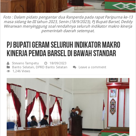
Foto : Dalam pidato pengantar dua Ranperda pada rapat Paripurna ke-13
masa sidang ke-III tahun 2023, Senin (18/9/2023), Pj Bupati Barsel, Deddy
Winarwan menyinggung soal rendahnya seluruh indikator makro kinerja
pemerintah daerah setempat.
Pj Bupati Geram Seluruh Indikator Makro
Kinerja Pemda Barsel di Bawah Standar
Stevano Tampetu
18/09/2023
Barito Selatan
,
DPRD Barito Selatan
Leave a comment
1,246 Views