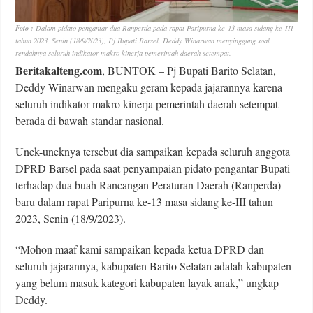
Foto :
Dalam pidato pengantar dua Ranperda pada rapat Paripurna ke-13 masa sidang ke-III
tahun 2023, Senin (18/9/2023), Pj Bupati Barsel, Deddy Winarwan menyinggung soal
rendahnya seluruh indikator makro kinerja pemerintah daerah setempat.
Beritakalteng.com
, BUNTOK – Pj Bupati Barito Selatan,
Deddy Winarwan mengaku geram kepada jajarannya karena
seluruh indikator makro kinerja pemerintah daerah setempat
berada di bawah standar nasional.
Unek-uneknya tersebut dia sampaikan kepada seluruh anggota
DPRD Barsel pada saat penyampaian pidato pengantar Bupati
terhadap dua buah Rancangan Peraturan Daerah (Ranperda)
baru dalam rapat Paripurna ke-13 masa sidang ke-III tahun
2023, Senin (18/9/2023).
“Mohon maaf kami sampaikan kepada ketua DPRD dan
seluruh jajarannya, kabupaten Barito Selatan adalah kabupaten
yang belum masuk kategori kabupaten layak anak,” ungkap
Deddy.