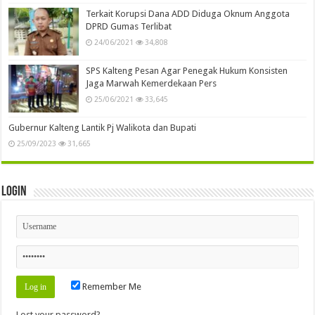
Terkait Korupsi Dana ADD Diduga Oknum Anggota
DPRD Gumas Terlibat
24/06/2021
34,808
SPS Kalteng Pesan Agar Penegak Hukum Konsisten
Jaga Marwah Kemerdekaan Pers
25/06/2021
33,645
Gubernur Kalteng Lantik Pj Walikota dan Bupati
25/09/2023
31,665
Login
Remember Me
Lost your password?