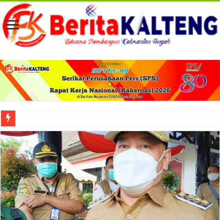
Viral! Selama Dua Bulan Lebih Siltap Serta Tunjangan Pemdes dan BPD di Barse