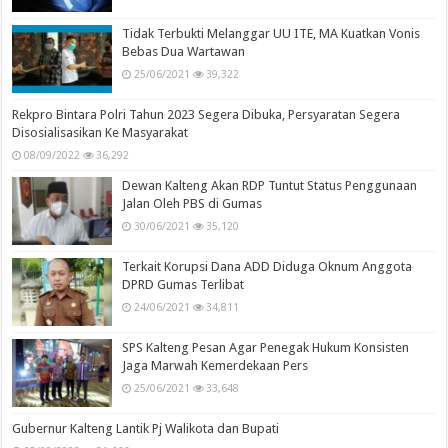
Tidak Terbukti Melanggar UU ITE, MA Kuatkan Vonis
Bebas Dua Wartawan
25/06/2021
39,322
Rekpro Bintara Polri Tahun 2023 Segera Dibuka, Persyaratan Segera
Disosialisasikan Ke Masyarakat
08/09/2022
36,292
Dewan Kalteng Akan RDP Tuntut Status Penggunaan
Jalan Oleh PBS di Gumas
30/06/2021
35,120
Terkait Korupsi Dana ADD Diduga Oknum Anggota
DPRD Gumas Terlibat
24/06/2021
34,811
SPS Kalteng Pesan Agar Penegak Hukum Konsisten
Jaga Marwah Kemerdekaan Pers
25/06/2021
33,648
Gubernur Kalteng Lantik Pj Walikota dan Bupati