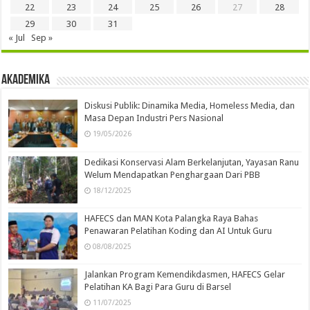
22
23
24
25
26
27
28
29
30
31
« Jul
Sep »
Akademika
Diskusi Publik: Dinamika Media, Homeless Media, dan
Masa Depan Industri Pers Nasional
19/05/2026
Dedikasi Konservasi Alam Berkelanjutan, Yayasan Ranu
Welum Mendapatkan Penghargaan Dari PBB
18/12/2025
HAFECS dan MAN Kota Palangka Raya Bahas
Penawaran Pelatihan Koding dan AI Untuk Guru
08/08/2025
Jalankan Program Kemendikdasmen, HAFECS Gelar
Pelatihan KA Bagi Para Guru di Barsel
11/07/2025