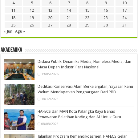
4
5
6
7
8
9
10
11
12
13
14
15
16
17
18
19
20
21
22
23
24
25
26
27
28
29
30
31
« Jun
Agu »
Akademika
Diskusi Publik: Dinamika Media, Homeless Media, dan
Masa Depan Industri Pers Nasional
19/05/2026
Dedikasi Konservasi Alam Berkelanjutan, Yayasan Ranu
Welum Mendapatkan Penghargaan Dari PBB
18/12/2025
HAFECS dan MAN Kota Palangka Raya Bahas
Penawaran Pelatihan Koding dan AI Untuk Guru
08/08/2025
Jalankan Program Kemendikdasmen, HAFECS Gelar