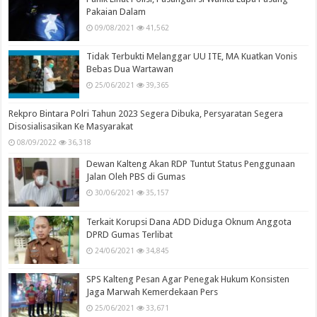
Pakaian Dalam
09/08/2021
41,562
Tidak Terbukti Melanggar UU ITE, MA Kuatkan Vonis
Bebas Dua Wartawan
25/06/2021
39,365
Rekpro Bintara Polri Tahun 2023 Segera Dibuka, Persyaratan Segera
Disosialisasikan Ke Masyarakat
08/09/2022
36,318
Dewan Kalteng Akan RDP Tuntut Status Penggunaan
Jalan Oleh PBS di Gumas
30/06/2021
35,157
Terkait Korupsi Dana ADD Diduga Oknum Anggota
DPRD Gumas Terlibat
24/06/2021
34,845
SPS Kalteng Pesan Agar Penegak Hukum Konsisten
Jaga Marwah Kemerdekaan Pers
25/06/2021
33,671