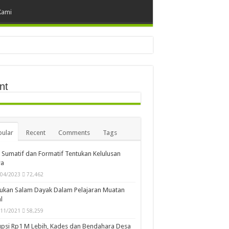
Kami
nt
ular
Recent
Comments
Tags
i Sumatif dan Formatif Tentukan Kelulusan
wa
/04/2023
72,462
ukan Salam Dayak Dalam Pelajaran Muatan
l
/11/2021
58,259
psi Rp1 M Lebih, Kades dan Bendahara Desa