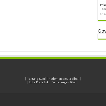
Pala
Temb
22
Gov
|
Tentang Kami
|
Pedoman Media Siber
|
|
Etika Kode Etik
|
Pemasangan Iklan
|