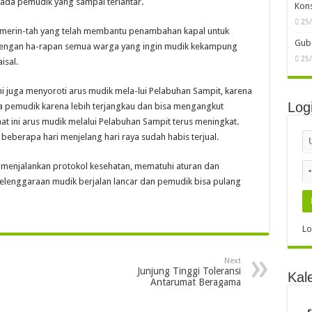
 ada pemudik yang sampai terlantar.
Kon
25
merin-tah yang telah membantu penambahan kapal untuk
Gube
engan ha-rapan semua warga yang ingin mudik kekampung
25
isal.
 juga menyoroti arus mudik mela-lui Pelabuhan Sampit, karena
Log
ra pemudik karena lebih terjangkau dan bisa mengangkut
 ini arus mudik melalui Pelabuhan Sampit terus meningkat.
 beberapa hari menjelang hari raya sudah habis terjual.
menjalankan protokol kesehatan, mematuhi aturan dan
enyelenggaraan mudik berjalan lancar dan pemudik bisa pulang
Lo
Next
Junjung Tinggi Toleransi
Kal
Antarumat Beragama