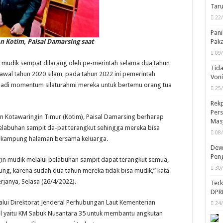
Taru
22
Pani
Pak
 Kotim, Paisal Damarsing saat
09
 mudik sempat dilarang oleh pe-merintah selama dua tahun
Tida
wal tahun 2020 silam, pada tahun 2022 ini pemerintah
Von
jadi momentum silaturahmi mereka untuk bertemu orang tua
25
Rekp
Pers
en Kotawaringin Timur (Kotim), Paisal Damarsing berharap
Mas
elabuhan sampit da-pat terangkut sehingga mereka bisa
08
 di kampung halaman bersama keluarga.
Dewa
Peng
n mudik melalui pelabuhan sampit dapat terangkut semua,
30
ng, karena sudah dua tahun mereka tidak bisa mudik,” kata
rjanya, Selasa (26/4/2022).
Ter
DPR
lui Direktorat Jenderal Perhubungan Laut Kementerian
24
l yaitu KM Sabuk Nusantara 35 untuk membantu angkutan