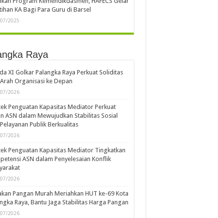
ankan Program Kemendikdasmen, HAFECS Gelar
tihan KA Bagi Para Guru di Barsel
/07/2025
angka Raya
a XI Golkar Palangka Raya Perkuat Soliditas
Arah Organisasi ke Depan
/07/2026
ek Penguatan Kapasitas Mediator Perkuat
n ASN dalam Mewujudkan Stabilitas Sosial
Pelayanan Publik Berkualitas
/07/2026
ek Penguatan Kapasitas Mediator Tingkatkan
etensi ASN dalam Penyelesaian Konflik
yarakat
/07/2026
akan Pangan Murah Meriahkan HUT ke-69 Kota
ngka Raya, Bantu Jaga Stabilitas Harga Pangan
/07/2026