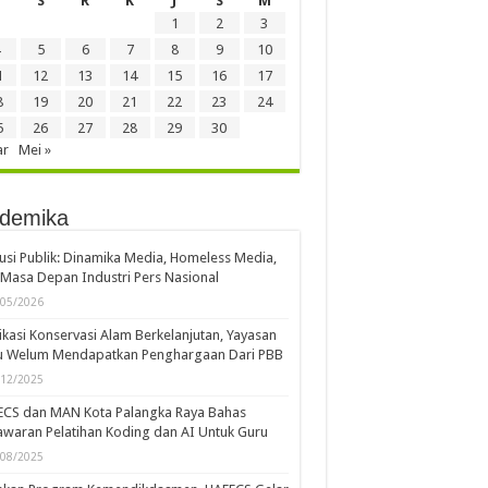
S
R
K
J
S
M
1
2
3
5
6
7
8
9
10
1
12
13
14
15
16
17
8
19
20
21
22
23
24
5
26
27
28
29
30
ar
Mei »
demika
usi Publik: Dinamika Media, Homeless Media,
Masa Depan Industri Pers Nasional
/05/2026
kasi Konservasi Alam Berkelanjutan, Yayasan
u Welum Mendapatkan Penghargaan Dari PBB
/12/2025
ECS dan MAN Kota Palangka Raya Bahas
waran Pelatihan Koding dan AI Untuk Guru
/08/2025