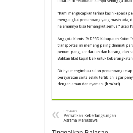
lebaran di Pelabuhan Sampit sehingga tidak
“Kami mengucapkan terima kasih kepada pe
mengangkut penumpang yang masih ada, d
halamannya bisa terhangkut semua,” ucap Pa
Anggota Komisi IV DPRD Kabupaten Kotim Ini
transportasi ini memang paling diminati pa
penum-pang, kendaraan dan barang, dan saat
Bahkan tiket kapal baik untuk keberangkatan
Dirinya mengimbau calon penumpang tetap 
persyaratan serta selalu tertib. Ini agar p
dengan aman dan nyaman.
(bm/arl)
Previous
Perhatikan Keberlangsungan
Asrama Mahasiswa
Tinggalkan Balasan