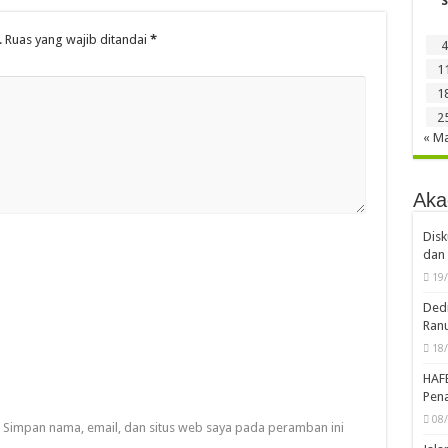
S
.
Ruas yang wajib ditandai
*
4
1
1
2
« M
Aka
Disk
dan 
19
Dedi
Ran
18
HAF
Pena
08
Simpan nama, email, dan situs web saya pada peramban ini