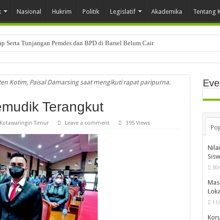
k
Nasional
Hukrim
Politik
Legislatif
Akademika
Tentang 
tap Serta Tunjangan Pemdes dan BPD di Barsel Belum Cair
Eve
n Kotim, Paisal Damarsing saat mengikuti rapat paripurna.
mudik Terangkut
Kotawaringin Timur
Leave a comment
395 Views
Pop
Nila
Sis
30
Mas
Loka
11
Koru