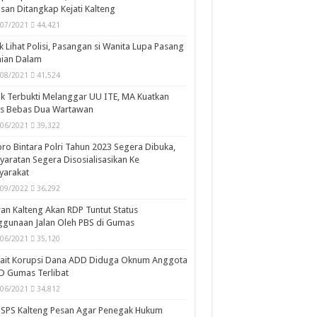
san Ditangkap Kejati Kalteng
/07/2021
44,421
k Lihat Polisi, Pasangan si Wanita Lupa Pasang
aian Dalam
/08/2021
41,524
k Terbukti Melanggar UU ITE, MA Kuatkan
is Bebas Dua Wartawan
/06/2021
39,322
ro Bintara Polri Tahun 2023 Segera Dibuka,
yaratan Segera Disosialisasikan Ke
yarakat
/09/2022
36,292
n Kalteng Akan RDP Tuntut Status
gunaan Jalan Oleh PBS di Gumas
/06/2021
35,120
kait Korupsi Dana ADD Diduga Oknum Anggota
D Gumas Terlibat
/06/2021
34,812
SPS Kalteng Pesan Agar Penegak Hukum