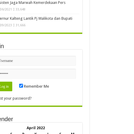
sisten Jaga Marwah Kemerdekaan Pers
/06/2021
33,648
rnur Kalteng Lantik Pj Walikota dan Bupati
/09/2023
31,666
in
Remember Me
st your password?
ender
April 2022