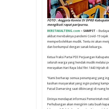
FOTO : Anggota Komisi IV DPRD Kabupaten
mengikuti rapat paripurna.
BERITAKALTENG.com
–
SAMPIT
– Budaya
akibat merebaknya pandemi Covid-19 sejak a
memperbolehkan mudik. Tentu ini akan men
dan berkumpul dengan sanak keluarga.
Ketua Fraksi Partai PDI Perjuangan Kabupat
seluruh warga yang hendak mudik melalui p
merayakan Hari Raya Idul fitri 1443 Hijriah
“Kami berharap semua penumpang yang ingi
kasihan masyarakat yang ingin pulang kampu
Paisal Damarsing saat dibincangi di ruang ke
Dirinya mendapat informasi Pemerintah mela
Perhubungan akan mengirim satu buah kapa