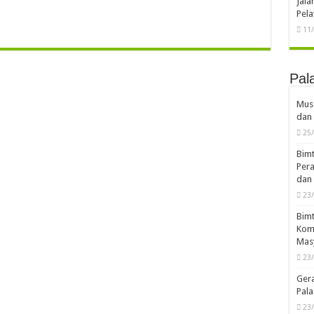
Jal
Pela
11
Pal
Musd
dan 
25
Bimt
Pera
dan 
23
Bimt
Komp
Mas
23
Ger
Pala
23