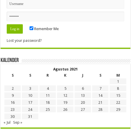
Remember Me
Lost your password?
Kalender
Agustus 2021
S
S
R
K
J
S
M
1
2
3
4
5
6
7
8
9
10
11
12
13
14
15
16
17
18
19
20
21
22
23
24
25
26
27
28
29
30
31
« Jul
Sep »