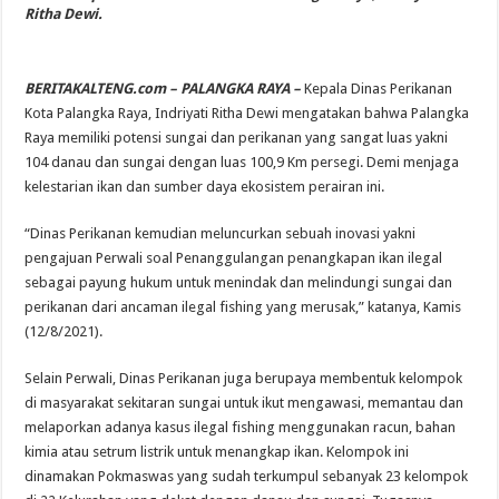
Ritha Dewi.
BERITAKALTENG.com – PALANGKA RAYA –
Kepala Dinas Perikanan
Kota Palangka Raya, Indriyati Ritha Dewi mengatakan bahwa Palangka
Raya memiliki potensi sungai dan perikanan yang sangat luas yakni
104 danau dan sungai dengan luas 100,9 Km persegi. Demi menjaga
kelestarian ikan dan sumber daya ekosistem perairan ini.
“Dinas Perikanan kemudian meluncurkan sebuah inovasi yakni
pengajuan Perwali soal Penanggulangan penangkapan ikan ilegal
sebagai payung hukum untuk menindak dan melindungi sungai dan
perikanan dari ancaman ilegal fishing yang merusak,” katanya, Kamis
(12/8/2021).
Selain Perwali, Dinas Perikanan juga berupaya membentuk kelompok
di masyarakat sekitaran sungai untuk ikut mengawasi, memantau dan
melaporkan adanya kasus ilegal fishing menggunakan racun, bahan
kimia atau setrum listrik untuk menangkap ikan. Kelompok ini
dinamakan Pokmaswas yang sudah terkumpul sebanyak 23 kelompok