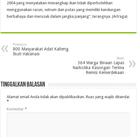
2004 yang menyatakan menangkap ikan tidak diperbolehkan
menggunakan racun, setrum dan potas yang memiliki kandungan
berbahaya dan merusak dalam jangka panjang”, terangnya. (Arl/aga)
Previous
800 Masyarakat Adat Kalteng
Ikuti Vaksinasi
Next
364 Warga Binaan Lapas
Narkotika Kasongan Terima
Remisi Kemerdekaan
Tinggalkan Balasan
Alamat email Anda tidak akan dipublikasikan.
Ruas yang wajib ditandai
*
Komentar
*