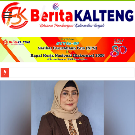
Viral! Selama Dua Bulan Lebih Siltap Serta Tunjangan Pemdes dan BPD di Barse