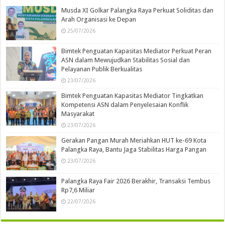
Musda XI Golkar Palangka Raya Perkuat Soliditas dan
Arah Organisasi ke Depan
25/07/2026
Bimtek Penguatan Kapasitas Mediator Perkuat Peran
ASN dalam Mewujudkan Stabilitas Sosial dan
Pelayanan Publik Berkualitas
23/07/2026
Bimtek Penguatan Kapasitas Mediator Tingkatkan
Kompetensi ASN dalam Penyelesaian Konflik
Masyarakat
23/07/2026
Gerakan Pangan Murah Meriahkan HUT ke-69 Kota
Palangka Raya, Bantu Jaga Stabilitas Harga Pangan
23/07/2026
Palangka Raya Fair 2026 Berakhir, Transaksi Tembus
Rp7,6 Miliar
22/07/2026