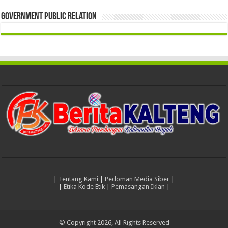
Government Public Relation
|
Tentang Kami
|
Pedoman Media Siber
|
|
Etika Kode Etik
|
Pemasangan Iklan
|
© Copyright 2026, All Rights Reserved