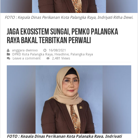
FOTO : Kepala Dinas Perikanan Kota Palangka Raya, Indriyati Ritha Dewi.
Jaga Ekosistem Sungai, Pemko Palangka
Raya Bakal Terbitkan Perwali
anggara dwinivo
16/08/2021
DPRD Kota Palangka Raya
,
Headline
,
Palangka Raya
Leave a comment
2,481 Views
FOTO : Kepala Dinas Perikanan Kota Palangka Raya, Indriyati