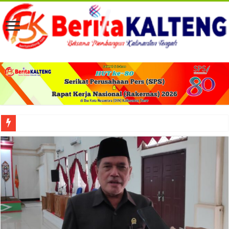
Viral! Selama Dua Bulan Lebih Siltap Serta Tunjangan Pemdes dan BPD di Barse