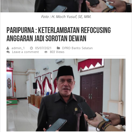
Foto : H. Moch Yusuf, SE, MM.
Paripurna : Keterlambatan Refocusing
Anggaran Jadi Sorotan Dewan
admin_1
05/07/2021
DPRD Barito Selatan
Leave a comment
803 Views