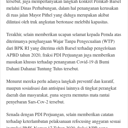
tersebut, juga mempertanyakan langkah konkret Pemkab Barsel
melalui Dinas Perhubungan, dalam hal penanganan kerusakan
di ruas jalan Mayor Pithel yang diduga merupakan akibat
dilintasi oleh truk angkutan bertonase melebihi kapasitas.
Terakhir, selain memberikan ucapan selamat kepada Pemda atas
diterimanya penghargaan Wajar Tanpa Pengecualian (WTP)
dari BPK RI yang diterima oleh Barsel terhadap pengelolaan
APBD tahun 2020, fraksi PDI Perjuangan juga memberikan
masukan khusus terhadap penanganan Covid-19 di Bumi
Dahani Dahanai Tuntung Tulus tersebut.
Menurut mereka perlu adanya langkah preventif dan kuratif,
maupun sosialisasi dan antisipasi lainnya di tingkat perangkat
daerah dan masyarakat, guna segera memutus mata rantai
penyebaran Sars-Cov-2 tersebut.
Senada dengan PDI Perjuangan, selain memberikan catatan
terhadap keterlambatan pelaksanaan refocusing anggaran sesuai
instruksi PMK Nomor 17 Tahun 2020, fraksi NPB yang