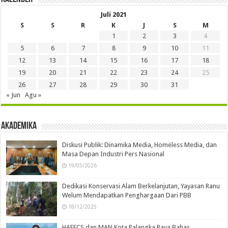
Juli 2021
S
S
R
K
J
S
M
1
2
3
4
5
6
7
8
9
10
11
12
13
14
15
16
17
18
19
20
21
22
23
24
25
26
27
28
29
30
31
« Jun
Agu »
Akademika
Diskusi Publik: Dinamika Media, Homeless Media, dan
Masa Depan Industri Pers Nasional
19/05/2026
Dedikasi Konservasi Alam Berkelanjutan, Yayasan Ranu
Welum Mendapatkan Penghargaan Dari PBB
18/12/2025
HAFECS dan MAN Kota Palangka Raya Bahas