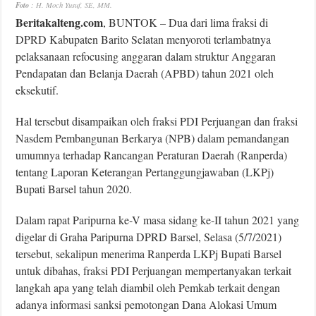
Foto
: H. Moch Yusuf, SE, MM.
Beritakalteng.com
, BUNTOK – Dua dari lima fraksi di
DPRD Kabupaten Barito Selatan menyoroti terlambatnya
pelaksanaan refocusing anggaran dalam struktur Anggaran
Pendapatan dan Belanja Daerah (APBD) tahun 2021 oleh
eksekutif.
Hal tersebut disampaikan oleh fraksi PDI Perjuangan dan fraksi
Nasdem Pembangunan Berkarya (NPB) dalam pemandangan
umumnya terhadap Rancangan Peraturan Daerah (Ranperda)
tentang Laporan Keterangan Pertanggungjawaban (LKPj)
Bupati Barsel tahun 2020.
Dalam rapat Paripurna ke-V masa sidang ke-II tahun 2021 yang
digelar di Graha Paripurna DPRD Barsel, Selasa (5/7/2021)
tersebut, sekalipun menerima Ranperda LKPj Bupati Barsel
untuk dibahas, fraksi PDI Perjuangan mempertanyakan terkait
langkah apa yang telah diambil oleh Pemkab terkait dengan
adanya informasi sanksi pemotongan Dana Alokasi Umum