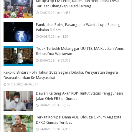
Korupsi Rp1 M Lebih, Kades dan Bendahara Desa
Tarusan Ditangkap Kejati Kalteng
22/07/2021
44,488
Panik Lihat Polisi, Pasangan si Wanita Lupa Pasang
Pakaian Dalam
09/08/2021
41,574
Tidak Terbukti Melanggar UU ITE, MA Kuatkan Vonis
Bebas Dua Wartawan
25/06/2021
39,378
Rekpro Bintara Polri Tahun 2023 Segera Dibuka, Persyaratan Segera
Disosialisasikan Ke Masyarakat
08/09/2022
36,331
Dewan Kalteng Akan RDP Tuntut Status Penggunaan
Jalan Oleh PBS di Gumas
30/06/2021
35,172
Terkait Korupsi Dana ADD Diduga Oknum Anggota
DPRD Gumas Terlibat
24/06/2021
34,856