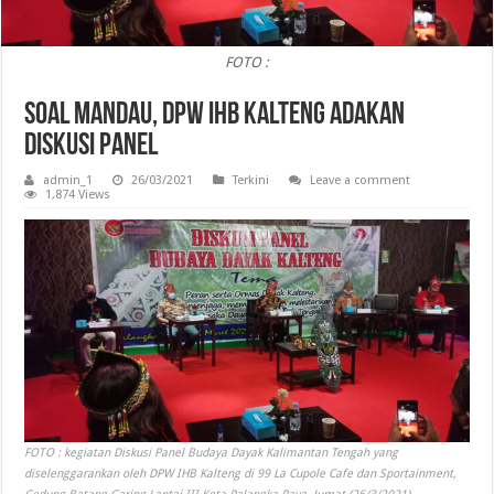
FOTO :
Soal Mandau, DPW IHB Kalteng Adakan
Diskusi Panel
admin_1
26/03/2021
Terkini
Leave a comment
1,874 Views
FOTO : kegiatan Diskusi Panel Budaya Dayak Kalimantan Tengah yang
diselenggarankan oleh DPW IHB Kalteng di 99 La Cupole Cafe dan Sportainment,