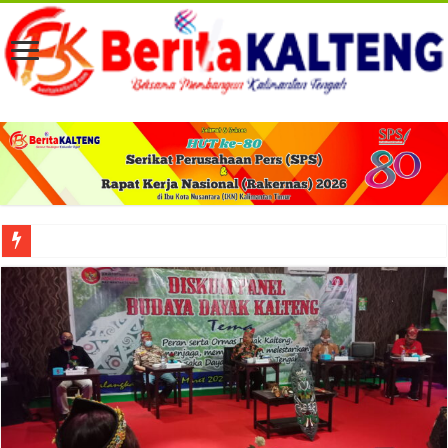
Viral! Selama Dua Bulan Lebih Siltap Serta Tunjangan Pemdes dan BPD di Barse