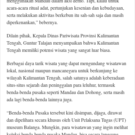
menggunakan Mandau dalam aksi demo. Tapi, kalau untuk
acara-acara ritual adat, pertunjukan kesenian dan kebudayaan,
serta melakukan aktivitas berkebun itu sah-sah saja dan masih
diperkenankan,” bebernya.
Dilain pihak, Kepala Dinas Pariwisata Provinsi Kalimantan
Tengah, Guntur Talajan menyampaikan bahwa Kalimantan
Tengah memiliki potensi wisata yang sangat luar biasa.
Berbagai daya tarik wisata yang dapat mengundang wisatawan
lokal, nasional maupun mancanegara untuk berkunjung ke
wilayah Kalimantan Tengah, salah satunya adalah keberadaan
situs-situs sejarah dan peninggalan para leluhur, termasuk
benda-benda pusaka seperti Mandau dan Dohong, serta masih
ada lagi benda-benda lainnya juga.
“Benda-benda Pusaka tersebut kini disimpan, dijaga, dirawat
dan dipelihara secara khusus oleh Unit Pelaksana Tugas (UPT)
museum Balanga. Mungkin, para wisatawan yang ingin melihat
koleksi benda-benda pusaka Mandau, bisa secara langsung