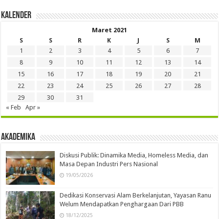
Kalender
Maret 2021
S
S
R
K
J
S
M
1
2
3
4
5
6
7
8
9
10
11
12
13
14
15
16
17
18
19
20
21
22
23
24
25
26
27
28
29
30
31
« Feb
Apr »
Akademika
Diskusi Publik: Dinamika Media, Homeless Media, dan
Masa Depan Industri Pers Nasional
19/05/2026
Dedikasi Konservasi Alam Berkelanjutan, Yayasan Ranu
Welum Mendapatkan Penghargaan Dari PBB
18/12/2025