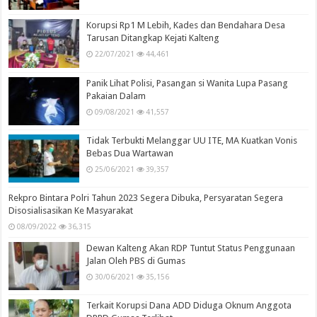
Korupsi Rp1 M Lebih, Kades dan Bendahara Desa
Tarusan Ditangkap Kejati Kalteng
22/07/2021
44,461
Panik Lihat Polisi, Pasangan si Wanita Lupa Pasang
Pakaian Dalam
09/08/2021
41,557
Tidak Terbukti Melanggar UU ITE, MA Kuatkan Vonis
Bebas Dua Wartawan
25/06/2021
39,357
Rekpro Bintara Polri Tahun 2023 Segera Dibuka, Persyaratan Segera
Disosialisasikan Ke Masyarakat
08/09/2022
36,315
Dewan Kalteng Akan RDP Tuntut Status Penggunaan
Jalan Oleh PBS di Gumas
30/06/2021
35,156
Terkait Korupsi Dana ADD Diduga Oknum Anggota