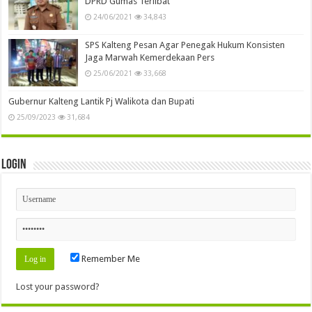
DPRD Gumas Terlibat
24/06/2021
34,843
SPS Kalteng Pesan Agar Penegak Hukum Konsisten
Jaga Marwah Kemerdekaan Pers
25/06/2021
33,668
Gubernur Kalteng Lantik Pj Walikota dan Bupati
25/09/2023
31,684
Login
Remember Me
Lost your password?