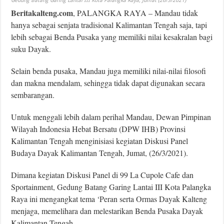
Gedung Batang Garing Lantai III Kota Palangka Raya, Jumat (26/3/2021)
Beritakalteng.com
, PALANGKA RAYA – Mandau tidak
hanya sebagai senjata tradisional Kalimantan Tengah saja, tapi
lebih sebagai Benda Pusaka yang memiliki nilai kesakralan bagi
suku Dayak.
Selain benda pusaka, Mandau juga memiliki nilai-nilai filosofi
dan makna mendalam, sehingga tidak dapat digunakan secara
sembarangan.
Untuk menggali lebih dalam perihal Mandau, Dewan Pimpinan
Wilayah Indonesia Hebat Bersatu (DPW IHB) Provinsi
Kalimantan Tengah menginisiasi kegiatan Diskusi Panel
Budaya Dayak Kalimantan Tengah, Jumat, (26/3/2021).
Dimana kegiatan Diskusi Panel di 99 La Cupole Cafe dan
Sportainment, Gedung Batang Garing Lantai III Kota Palangka
Raya ini
mengangkat tema ‘Peran serta Ormas Dayak Kalteng
menjaga, memelihara dan melestarikan Benda Pusaka Dayak
Kalimantan Tengah.