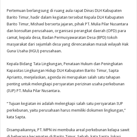
Pertemuan berlangsung di ruang aula rapat Dinas DLH Kabupaten
Barito Timur, hadir dalam kegiatan tersebut Kepala DLH Kabupaten
Barito Timur, Mishael berserta jajaran, pihak PT. Mulia Pilar Nusantara
dan konsultan perusahaan, organisasi perangkat daerah (OPD) para
camat, kepala desa, Badan Permusyawaratan Desa (BPD) tokoh
masyarakat dari sejumlah desa yang direncanakan masuk wilayah Hak
Guna Usaha (HGU) perusahaan.
Kepala Bidang Tata Lingkungan, Penataan Hukum dan Peningkatan
Kapasitas Lingkungan Hidup DLH Kabupaten Barito Timur, Sapta
Aprianto, menjelaskan, agenda ini merupakan salah satu tahapan
penting untuk melengkapi persyaratan perizinan usaha perkebunan
(IUP) PT. Mulia Pilar Nusantara.
“Tujuan kegiatan ini adalah melengkapi salah satu persyaratan IUP
perkebunan, yaitu perusahaan harus memiliki dokumen lingkungan,”
kata Sapta.
Disampaikannya, PT. MPN ini membuka areal perkebunan kelapa sawit
di beberapa kecamatan di Barito Timur. Sebab, kata Sapta, lokasi