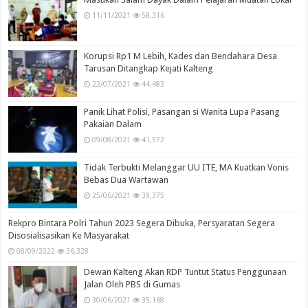
11/11/2021
58,316
Korupsi Rp1 M Lebih, Kades dan Bendahara Desa
Tarusan Ditangkap Kejati Kalteng
22/07/2021
44,483
Panik Lihat Polisi, Pasangan si Wanita Lupa Pasang
Pakaian Dalam
09/08/2021
41,572
Tidak Terbukti Melanggar UU ITE, MA Kuatkan Vonis
Bebas Dua Wartawan
25/06/2021
39,375
Rekpro Bintara Polri Tahun 2023 Segera Dibuka, Persyaratan Segera
Disosialisasikan Ke Masyarakat
08/09/2022
36,328
Dewan Kalteng Akan RDP Tuntut Status Penggunaan
Jalan Oleh PBS di Gumas
30/06/2021
35,168