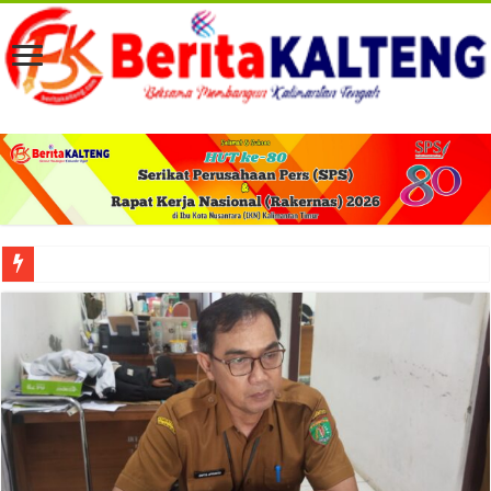
Viral! Selama Dua Bulan Lebih Siltap Serta Tunjangan Pemdes dan BPD di Barse