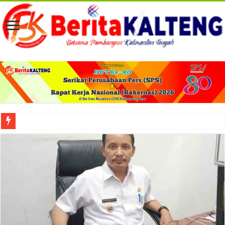
Viral! Selama Dua Bulan Lebih Siltap Serta Tunjangan Pemdes dan BPD di Barse