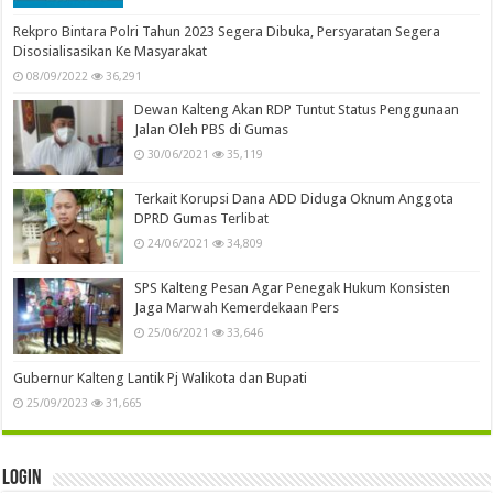
Rekpro Bintara Polri Tahun 2023 Segera Dibuka, Persyaratan Segera
Disosialisasikan Ke Masyarakat
08/09/2022
36,291
Dewan Kalteng Akan RDP Tuntut Status Penggunaan
Jalan Oleh PBS di Gumas
30/06/2021
35,119
Terkait Korupsi Dana ADD Diduga Oknum Anggota
DPRD Gumas Terlibat
24/06/2021
34,809
SPS Kalteng Pesan Agar Penegak Hukum Konsisten
Jaga Marwah Kemerdekaan Pers
25/06/2021
33,646
Gubernur Kalteng Lantik Pj Walikota dan Bupati
25/09/2023
31,665
Login