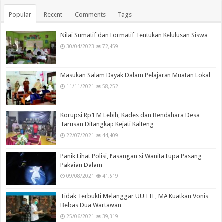
Popular
Recent
Comments
Tags
Nilai Sumatif dan Formatif Tentukan Kelulusan Siswa
30/04/2023
72,459
Masukan Salam Dayak Dalam Pelajaran Muatan Lokal
11/11/2021
58,252
Korupsi Rp1 M Lebih, Kades dan Bendahara Desa
Tarusan Ditangkap Kejati Kalteng
22/07/2021
44,409
Panik Lihat Polisi, Pasangan si Wanita Lupa Pasang
Pakaian Dalam
09/08/2021
41,519
Tidak Terbukti Melanggar UU ITE, MA Kuatkan Vonis
Bebas Dua Wartawan
25/06/2021
39,319