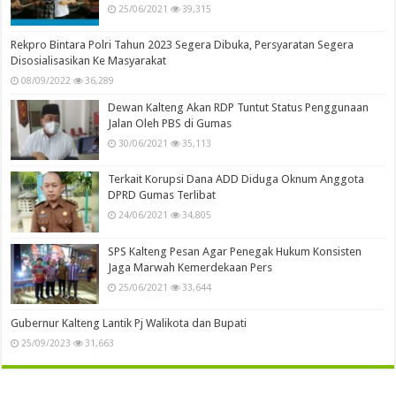
25/06/2021
39,315
Rekpro Bintara Polri Tahun 2023 Segera Dibuka, Persyaratan Segera
Disosialisasikan Ke Masyarakat
08/09/2022
36,289
Dewan Kalteng Akan RDP Tuntut Status Penggunaan
Jalan Oleh PBS di Gumas
30/06/2021
35,113
Terkait Korupsi Dana ADD Diduga Oknum Anggota
DPRD Gumas Terlibat
24/06/2021
34,805
SPS Kalteng Pesan Agar Penegak Hukum Konsisten
Jaga Marwah Kemerdekaan Pers
25/06/2021
33,644
Gubernur Kalteng Lantik Pj Walikota dan Bupati
25/09/2023
31,663