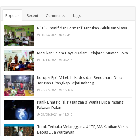
Popular
Recent
Comments
Tags
Nilai Sumatif dan Formatif Tentukan Kelulusan Siswa
30/04/2023
72,455
Masukan Salam Dayak Dalam Pelajaran Muatan Lokal
11/11/2021
58,244
Korupsi Rp1 M Lebih, Kades dan Bendahara Desa
Tarusan Ditangkap Kejati Kalteng
22/07/2021
44,406
Panik Lihat Polisi, Pasangan si Wanita Lupa Pasang
Pakaian Dalam
09/08/2021
41,515
Tidak Terbukti Melanggar UU ITE, MA Kuatkan Vonis
Bebas Dua Wartawan