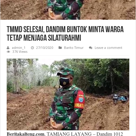
TMMD Selesai, Dandim Buntok Minta Warga
Tetap Menjaga Silaturahmi
admin_1
27/10/2020
Barito Timur
Leave a comment
376 Views
Beritakalteng.com
, TAMIANG LAYANG – Dandim 1012