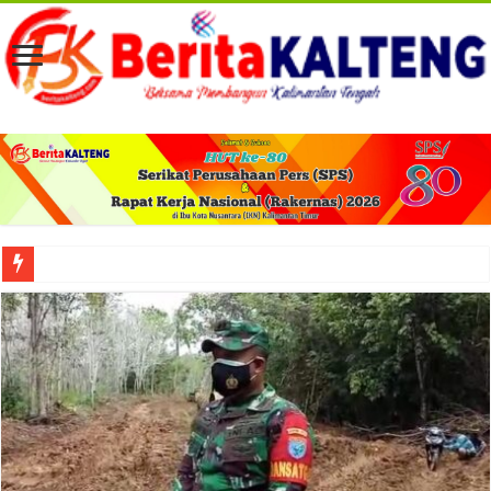
Viral! Selama Dua Bulan Lebih Siltap Serta Tunjangan Pemdes dan BPD di Barse