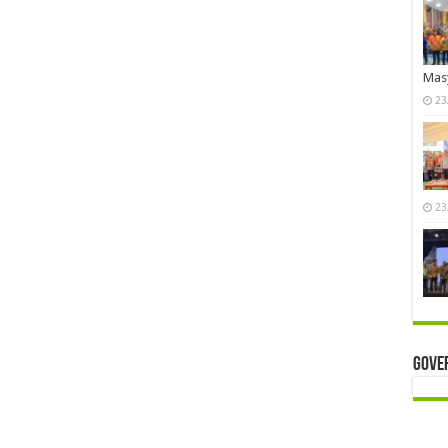
Mas
23
23
Gove