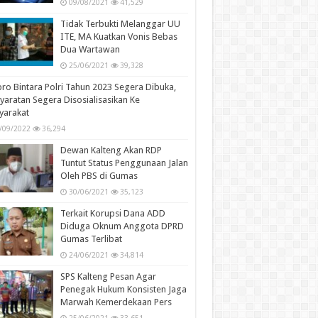
09/08/2021
41,529
Tidak Terbukti Melanggar UU
ITE, MA Kuatkan Vonis Bebas
Dua Wartawan
25/06/2021
39,328
ro Bintara Polri Tahun 2023 Segera Dibuka,
yaratan Segera Disosialisasikan Ke
yarakat
/09/2022
36,294
Dewan Kalteng Akan RDP
Tuntut Status Penggunaan Jalan
Oleh PBS di Gumas
30/06/2021
35,123
Terkait Korupsi Dana ADD
Diduga Oknum Anggota DPRD
Gumas Terlibat
24/06/2021
34,814
SPS Kalteng Pesan Agar
Penegak Hukum Konsisten Jaga
Marwah Kemerdekaan Pers
25/06/2021
33,651