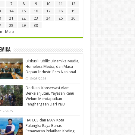
7
8
9
10
11
12
3
14
15
16
17
18
19
0
21
22
23
24
25
26
7
28
29
30
ar
Mei »
emika
Diskusi Publik: Dinamika Media,
Homeless Media, dan Masa
Depan Industri Pers Nasional
19/05/2026
Dedikasi Konservasi Alam
Berkelanjutan, Yayasan Ranu
Welum Mendapatkan
Penghargaan Dari PBB
/12/2025
HAFECS dan MAN Kota
Palangka Raya Bahas
Penawaran Pelatihan Koding