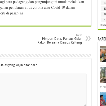
 bagi para pedagang dan pengunjung ini untuk melakukan
6
gahan penularan virus corona atau Covid-19 dalam
1
ti di pasar.(ag)
2
2
« M
Next
Himpun Data, Pansus Gelar
Akad
Rakor Bersama Dinsos Kalteng
.
Ruas yang wajib ditandai
*
18