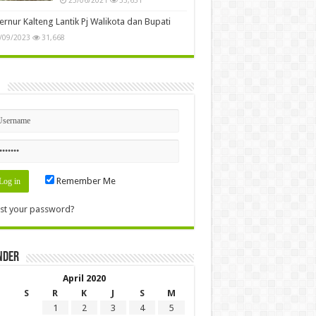
rnur Kalteng Lantik Pj Walikota dan Bupati
/09/2023
31,668
n
Remember Me
st your password?
nder
April 2020
S
R
K
J
S
M
1
2
3
4
5