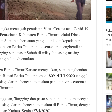
angka mencegah penularan Virus Corona atau Covid-19
Rekp
 Pemerintah Kabupaten Barito Timur melalui Dinas
Pers
Mas
an Surat pemberitauan yang ditunjukan kepada para
08
bupaten Barito Timur untuk sementara menghentikan
gging serta pasar Subuh di wilayah masing-masing
ang belum ditentukan.
n Barito Timur Kariato mengatakan, surat penghentian
san Bupati Barito Timur nomor 18091/HUk/2020 tanggal
 siaga darurat bencana non alam pandemi virus corona atau
imur ini.
ngguan, Tungging dan pasar subuh ini, untuk mencegah
s siaga darurat bencana non alam di Barito Timur, dengan
ucap Kariato, Senin (27/4/2020).