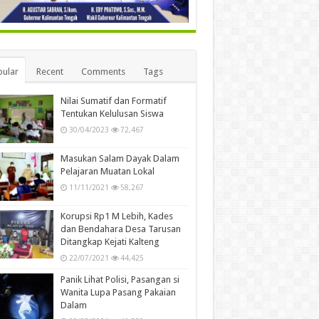
ular
Recent
Comments
Tags
Nilai Sumatif dan Formatif
Tentukan Kelulusan Siswa
30/04/2023
72,467
Masukan Salam Dayak Dalam
Pelajaran Muatan Lokal
11/11/2021
58,267
Korupsi Rp1 M Lebih, Kades
dan Bendahara Desa Tarusan
Ditangkap Kejati Kalteng
22/07/2021
44,425
Panik Lihat Polisi, Pasangan si
Wanita Lupa Pasang Pakaian
Dalam