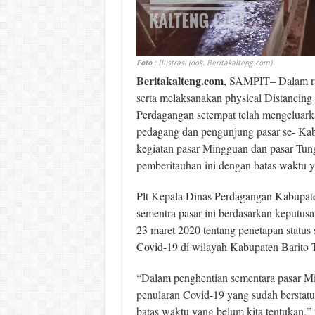
Foto
: Ilustrasi (dok. Beritakalteng.com)
Beritakalteng.com
, SAMPIT
– Dalam r
serta melaksanakan physical Distancing
Perdagangan setempat telah mengeluark
pedagang dan pengunjung pasar se- Ka
kegiatan pasar Mingguan dan pasar Tun
pemberitauhan ini dengan batas waktu y
Plt Kepala Dinas Perdagangan Kabupate
sementra pasar ini berdasarkan keputu
23 maret 2020 tentang penetapan status
Covid-19 di wilayah Kabupaten Barito T
“Dalam penghentian sementara pasar Mi
penularan Covid-19 yang sudah berstatu
batas waktu yang belum kita tentukan,” 