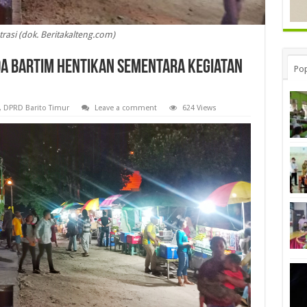
strasi (dok. Beritakalteng.com)
da Bartim Hentikan Sementara Kegiatan
Pop
,
DPRD Barito Timur
Leave a comment
624 Views