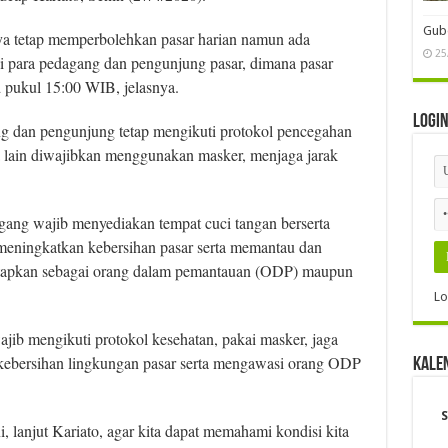
Gube
nya tetap memperbolehkan pasar harian namun ada
25
hi para pedagang dan pengunjung pasar, dimana pasar
d pukul 15:00 WIB, jelasnya.
Logi
ng dan pengunjung tetap mengikuti protokol pencegahan
ra lain diwajibkan menggunakan masker, menjaga jarak
dagang wajib menyediakan tempat cuci tangan berserta
 meningkatkan kebersihan pasar serta memantau dan
etapkan sebagai orang dalam pemantauan (ODP) maupun
Lo
ib mengikuti protokol kesehatan, pakai masker, jaga
 kebersihan lingkungan pasar serta mengawasi orang ODP
Kale
S
, lanjut Kariato, agar kita dapat memahami kondisi kita