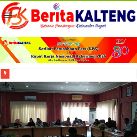
Viral! Selama Dua Bulan Lebih Siltap Serta Tunjangan Pemdes dan BPD di Barse