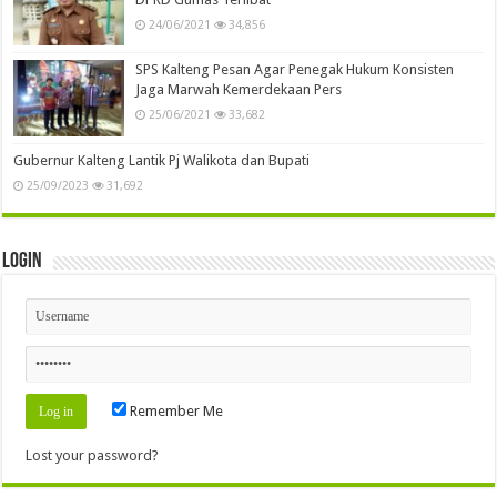
24/06/2021
34,856
SPS Kalteng Pesan Agar Penegak Hukum Konsisten
Jaga Marwah Kemerdekaan Pers
25/06/2021
33,682
Gubernur Kalteng Lantik Pj Walikota dan Bupati
25/09/2023
31,692
Login
Remember Me
Lost your password?