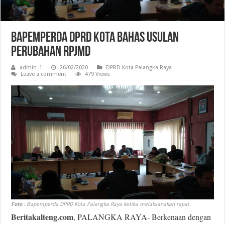
Bapemperda DPRD Kota Bahas Usulan
Perubahan RPJMD
admin_1
26/02/2020
DPRD Kota Palangka Raya
Leave a comment
479 Views
Foto
: Bapemperda DPRD Kota Palangka Raya ketika melaksanakan rapat.
Beritakalteng.com
, PALANGKA RAYA- Berkenaan dengan