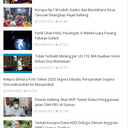
Korupsi Rp1 M Lebih, Kades dan Bendahara Desa
Tarusan Ditangkap Kejati Kalteng
22/07/2021
44,483
Panik Lihat Polisi, Pasangan si Wanita Lupa Pasang
Pakaian Dalam
09/08/2021
41,572
Tidak Terbukti Melanggar UU ITE, MA Kuatkan Vonis
Bebas Dua Wartawan
25/06/2021
39,375
Rekpro Bintara Polri Tahun 2023 Segera Dibuka, Persyaratan Segera
Disosialisasikan Ke Masyarakat
08/09/2022
36,328
Dewan Kalteng Akan RDP Tuntut Status Penggunaan
Jalan Oleh PBS di Gumas
30/06/2021
35,168
Terkait Korupsi Dana ADD Diduga Oknum Anggota
DPRD Gumas Terlibat