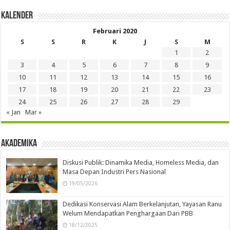
Kalender
Februari 2020
S
S
R
K
J
S
M
1
2
3
4
5
6
7
8
9
10
11
12
13
14
15
16
17
18
19
20
21
22
23
24
25
26
27
28
29
« Jan
Mar »
Akademika
Diskusi Publik: Dinamika Media, Homeless Media, dan
Masa Depan Industri Pers Nasional
19/05/2026
Dedikasi Konservasi Alam Berkelanjutan, Yayasan Ranu
Welum Mendapatkan Penghargaan Dari PBB
18/12/2025