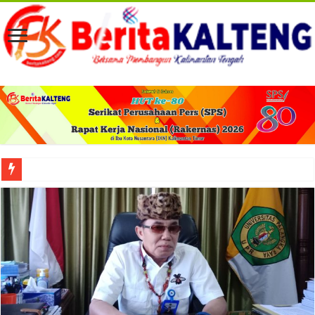
Viral! Selama Dua Bulan Lebih Siltap Serta Tunjangan Pemdes dan BPD di Barse