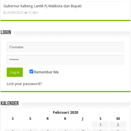
Gubernur Kalteng Lantik Pj Walikota dan Bupati
25/09/2023
31,684
Login
Remember Me
Lost your password?
Kalender
Februari 2020
S
S
R
K
J
S
M
1
2