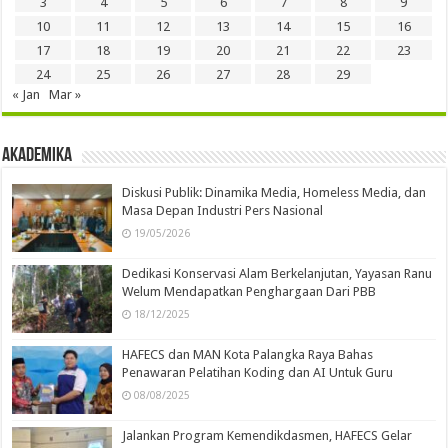
3
4
5
6
7
8
9
10
11
12
13
14
15
16
17
18
19
20
21
22
23
24
25
26
27
28
29
« Jan
Mar »
Akademika
Diskusi Publik: Dinamika Media, Homeless Media, dan
Masa Depan Industri Pers Nasional
19/05/2026
Dedikasi Konservasi Alam Berkelanjutan, Yayasan Ranu
Welum Mendapatkan Penghargaan Dari PBB
18/12/2025
HAFECS dan MAN Kota Palangka Raya Bahas
Penawaran Pelatihan Koding dan AI Untuk Guru
08/08/2025
Jalankan Program Kemendikdasmen, HAFECS Gelar