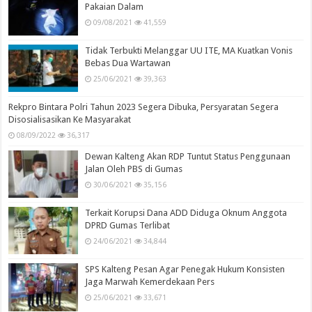
Pakaian Dalam
09/08/2021
41,559
Tidak Terbukti Melanggar UU ITE, MA Kuatkan Vonis
Bebas Dua Wartawan
25/06/2021
39,363
Rekpro Bintara Polri Tahun 2023 Segera Dibuka, Persyaratan Segera
Disosialisasikan Ke Masyarakat
08/09/2022
36,317
Dewan Kalteng Akan RDP Tuntut Status Penggunaan
Jalan Oleh PBS di Gumas
30/06/2021
35,156
Terkait Korupsi Dana ADD Diduga Oknum Anggota
DPRD Gumas Terlibat
24/06/2021
34,844
SPS Kalteng Pesan Agar Penegak Hukum Konsisten
Jaga Marwah Kemerdekaan Pers
25/06/2021
33,671