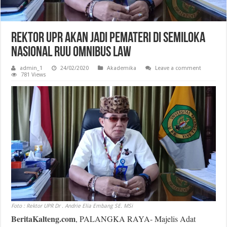
Rektor UPR Akan Jadi Pemateri di Semiloka
Nasional RUU Omnibus Law
admin_1
24/02/2020
Akademika
Leave a comment
781 Views
Foto : Rektor UPR Dr . Andrie Elia Embang SE. MSi
BeritaKalteng.com
, PALANGKA RAYA- Majelis Adat