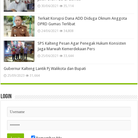
30/06/2021
35,114
Terkait Korupsi Dana ADD Diduga Oknum Anggota
DPRD Gumas Terlibat
24/06/2021
34,808
SPS Kalteng Pesan Agar Penegak Hukum Konsisten
Jaga Marwah Kemerdekaan Pers
25/06/2021
33,644
Gubernur Kalteng Lantik Pj Walikota dan Bupati
25/09/2023
31,664
Login