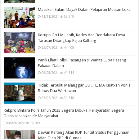
Masukan Salam Dayak Dalam Pelajaran Muatan Lokal
11/11/2021
58,249
Korupsi Rp1 M Lebih, Kades dan Bendahara Desa
Tarusan Ditangkap Kejati Kalteng
22/07/2021
44,408
Panik Lihat Polisi, Pasangan si Wanita Lupa Pasang
Pakaian Dalam
09/08/2021
41,516
Tidak Terbukti Melanggar UU ITE, MA Kuatkan Vonis
Bebas Dua Wartawan
25/06/2021
39,318
Rekpro Bintara Polri Tahun 2023 Segera Dibuka, Persyaratan Segera
Disosialisasikan Ke Masyarakat
08/09/2022
36,289
Dewan Kalteng Akan RDP Tuntut Status Penggunaan
Jalan Oleh PBS di Gumas