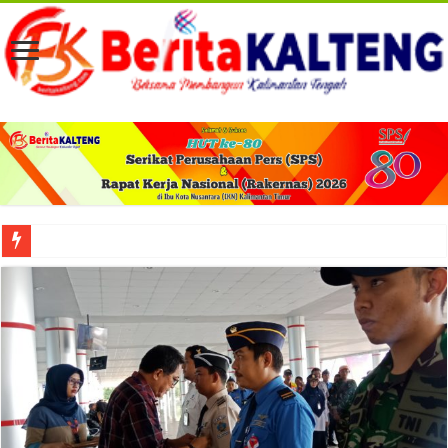
Viral! Selama Dua Bulan Lebih Siltap Serta Tunjangan Pemdes dan BPD di Barse