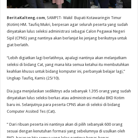
BeritaKalteng.com
, SAMPIT- Wakil Bupati Kotawaringin Timur
(Kotim) HM. Taufiq Mukri, berpesan agar seluruh peserta yang sudah
dinyatakan lulus seleksi administrasi sebagai Calon Pegawai Negeri
Sipil (CPNS) yang nantinya akan berlanjut ke jenjang berikutnya untuk
giat berlatih.
“Lebih digiatkan lagi berlatihnya, apalagi nantinya akan melanjutkam
seleksi di bidang Cat, yang mana kita semua ketahui itu membutuhkan
keahlian khusus untuk bidang komputer ini, perbanyak belajar lagi,”
Ungkap Taufiq, Kamis (25/10).
Dia juga menjelaskan sedikitnys ada sebanyak 1.395 orang yang sudah
dinyatakan lulus seleksi berkas atau administrasi melalui BKD Kotim
baru ini. Selanjutnya para peserta CPNS akan di seleksi di bidang
Computer Assited Tes (Cat).
” Dari ribuan peserta ini nantinya akan di pilih sebanyak 600 orang
sesuai dengan kenutuhan formasi yang sebelumnya di usulkan oleh
BKD, harapan kita semua yang lolos nantinya benar-benar