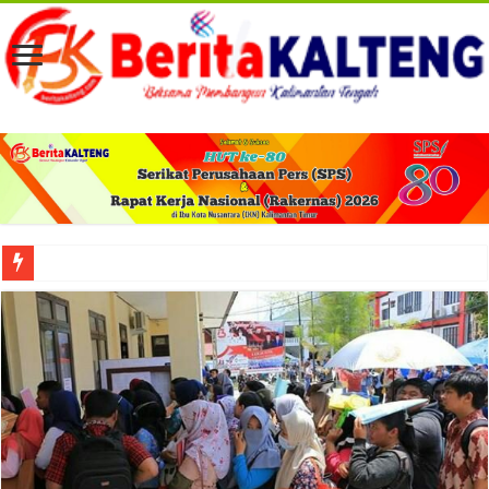
Viral! Selama Dua Bulan Lebih Siltap Serta Tunjangan Pemdes dan BPD di Barse