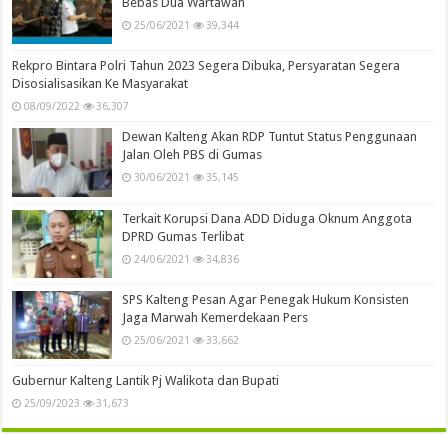
Bebas Dua Wartawan
25/06/2021
39,344
Rekpro Bintara Polri Tahun 2023 Segera Dibuka, Persyaratan Segera
Disosialisasikan Ke Masyarakat
08/09/2022
36,307
Dewan Kalteng Akan RDP Tuntut Status Penggunaan
Jalan Oleh PBS di Gumas
30/06/2021
35,145
Terkait Korupsi Dana ADD Diduga Oknum Anggota
DPRD Gumas Terlibat
24/06/2021
34,836
SPS Kalteng Pesan Agar Penegak Hukum Konsisten
Jaga Marwah Kemerdekaan Pers
25/06/2021
33,662
Gubernur Kalteng Lantik Pj Walikota dan Bupati
25/09/2023
31,673