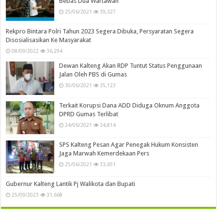
Bebas Dua Wartawan
25/06/2021
39,327
Rekpro Bintara Polri Tahun 2023 Segera Dibuka, Persyaratan Segera
Disosialisasikan Ke Masyarakat
08/09/2022
36,294
Dewan Kalteng Akan RDP Tuntut Status Penggunaan
Jalan Oleh PBS di Gumas
30/06/2021
35,123
Terkait Korupsi Dana ADD Diduga Oknum Anggota
DPRD Gumas Terlibat
24/06/2021
34,814
SPS Kalteng Pesan Agar Penegak Hukum Konsisten
Jaga Marwah Kemerdekaan Pers
25/06/2021
33,651
Gubernur Kalteng Lantik Pj Walikota dan Bupati
25/09/2023
31,668