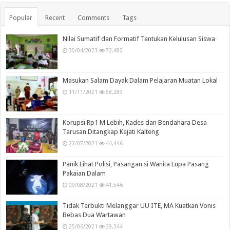
Popular
Recent
Comments
Tags
Nilai Sumatif dan Formatif Tentukan Kelulusan Siswa
30/04/2023
72,482
Masukan Salam Dayak Dalam Pelajaran Muatan Lokal
11/11/2021
58,289
Korupsi Rp1 M Lebih, Kades dan Bendahara Desa
Tarusan Ditangkap Kejati Kalteng
22/07/2021
44,446
Panik Lihat Polisi, Pasangan si Wanita Lupa Pasang
Pakaian Dalam
09/08/2021
41,546
Tidak Terbukti Melanggar UU ITE, MA Kuatkan Vonis
Bebas Dua Wartawan
25/06/2021
39,344