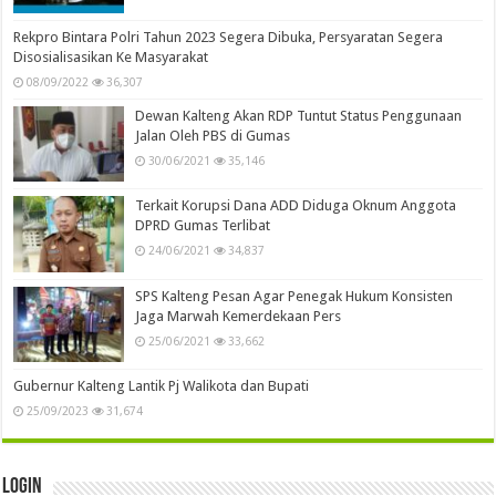
Rekpro Bintara Polri Tahun 2023 Segera Dibuka, Persyaratan Segera
Disosialisasikan Ke Masyarakat
08/09/2022
36,307
Dewan Kalteng Akan RDP Tuntut Status Penggunaan
Jalan Oleh PBS di Gumas
30/06/2021
35,146
Terkait Korupsi Dana ADD Diduga Oknum Anggota
DPRD Gumas Terlibat
24/06/2021
34,837
SPS Kalteng Pesan Agar Penegak Hukum Konsisten
Jaga Marwah Kemerdekaan Pers
25/06/2021
33,662
Gubernur Kalteng Lantik Pj Walikota dan Bupati
25/09/2023
31,674
Login