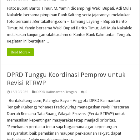
Foto: Bupati Barito Timur, M. Yamin didampingi Wakil Bupati, Adi Mula
Nakalelo bersama pimpinan Bank Kalteng serta jajarannya melakukan
foto bersama. Beritakalteng.com – Tamiang Layang – Bupati Barito
Timur, M. Yamin bersama Wakil Bupati Barito Timur, Adi Mula Nakalelo
melakukan kunjungan silahturahmi di Kantor Bank Kalimantan Tengah.
Kegiatan ini bertujuan …
Read More »
DPRD Tunggu Koordinasi Pemprov untuk
Revisi RTRWP
15/10/2025
DPRD Kalimantan Tengah
0
Beritakalteng.com, Palangka Raya – Anggota DPRD Kalimantan
Tengah (Kalteng) Yohanes Freddy Ering menegaskan revisi Peraturan
Daerah Rencana Tata Ruang Wilayah Provinsi (Perda RTRWP) untuk
memastikan kepentingan masyarakat tetap menjadi prioritas.
“Penekanan perda itu tentu saja bagaimana agar kepentingan
masyarakat, baik pemukiman maupun perkebunan rakyat, dapat
terfasilitasi. Selain untuk kepentingan …