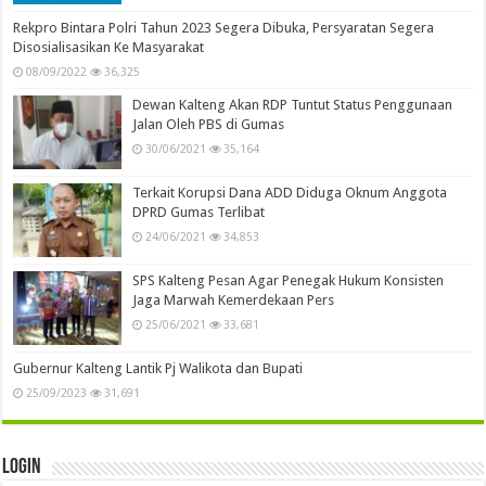
Rekpro Bintara Polri Tahun 2023 Segera Dibuka, Persyaratan Segera
Disosialisasikan Ke Masyarakat
08/09/2022
36,325
Dewan Kalteng Akan RDP Tuntut Status Penggunaan
Jalan Oleh PBS di Gumas
30/06/2021
35,164
Terkait Korupsi Dana ADD Diduga Oknum Anggota
DPRD Gumas Terlibat
24/06/2021
34,853
SPS Kalteng Pesan Agar Penegak Hukum Konsisten
Jaga Marwah Kemerdekaan Pers
25/06/2021
33,681
Gubernur Kalteng Lantik Pj Walikota dan Bupati
25/09/2023
31,691
Login