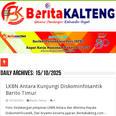
Viral! Selama Dua Bulan Lebih Siltap Serta Tunjangan Pemdes dan BPD di Barse
Daily Archives:
15/10/2025
LKBN Antara Kunjungi Diskominfosantik
Barito Timur
15/10/2025
Barito Timur
0
Foto: Kedatangan pimpinan LKBN Antara dan diterima Kepala
Diskomimfosantik, Dwi Aryanto beserta jajaran. Beritakalteng.com –