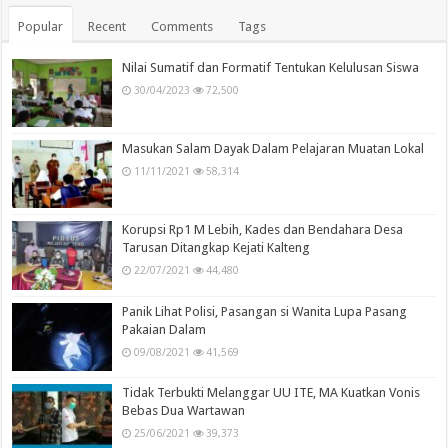
Popular
Recent
Comments
Tags
Nilai Sumatif dan Formatif Tentukan Kelulusan Siswa
30/04/2023
72,500
Masukan Salam Dayak Dalam Pelajaran Muatan Lokal
11/11/2021
58,314
Korupsi Rp1 M Lebih, Kades dan Bendahara Desa
Tarusan Ditangkap Kejati Kalteng
22/07/2021
44,480
Panik Lihat Polisi, Pasangan si Wanita Lupa Pasang
Pakaian Dalam
09/08/2021
41,569
Tidak Terbukti Melanggar UU ITE, MA Kuatkan Vonis
Bebas Dua Wartawan
25/06/2021
39,373