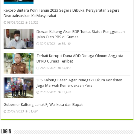
Rekpro Bintara Polri Tahun 2023 Segera Dibuka, Persyaratan Segera
Disosialisasikan Ke Masyarakat
08/09/2022
36,325
Dewan Kalteng Akan RDP Tuntut Status Penggunaan
Jalan Oleh PBS di Gumas
30/06/2021
35,164
Terkait Korupsi Dana ADD Diduga Oknum Anggota
DPRD Gumas Terlibat
24/06/2021
34,853
SPS Kalteng Pesan Agar Penegak Hukum Konsisten
Jaga Marwah Kemerdekaan Pers
25/06/2021
33,681
Gubernur Kalteng Lantik Pj Walikota dan Bupati
25/09/2023
31,691
Login