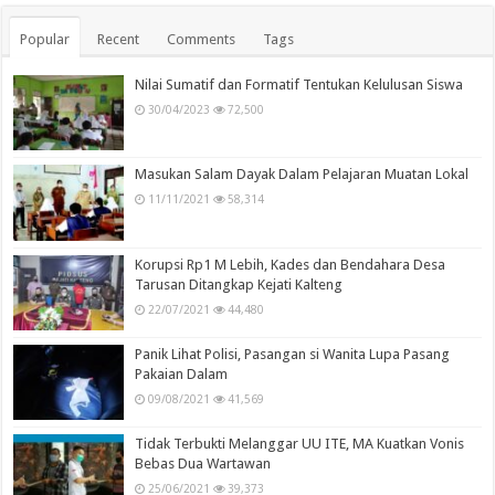
Popular
Recent
Comments
Tags
Nilai Sumatif dan Formatif Tentukan Kelulusan Siswa
30/04/2023
72,500
Masukan Salam Dayak Dalam Pelajaran Muatan Lokal
11/11/2021
58,314
Korupsi Rp1 M Lebih, Kades dan Bendahara Desa
Tarusan Ditangkap Kejati Kalteng
22/07/2021
44,480
Panik Lihat Polisi, Pasangan si Wanita Lupa Pasang
Pakaian Dalam
09/08/2021
41,569
Tidak Terbukti Melanggar UU ITE, MA Kuatkan Vonis
Bebas Dua Wartawan
25/06/2021
39,373