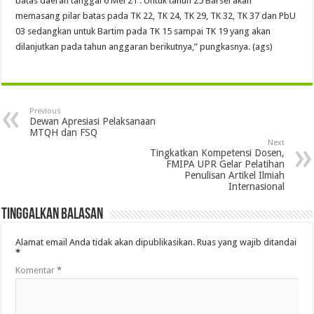
batas daerah tanggal 6 Mei 21 . Untuk tahun 25 Barsel akan
memasang pilar batas pada TK 22, TK 24, TK 29, TK 32, TK 37 dan PbU
03 sedangkan untuk Bartim pada TK 15 sampai TK 19 yang akan
dilanjutkan pada tahun anggaran berikutnya,” pungkasnya. (ags)
Previous
Dewan Apresiasi Pelaksanaan
MTQH dan FSQ
Next
Tingkatkan Kompetensi Dosen,
FMIPA UPR Gelar Pelatihan
Penulisan Artikel Ilmiah
Internasional
Tinggalkan Balasan
Alamat email Anda tidak akan dipublikasikan.
Ruas yang wajib ditandai
*
Komentar
*