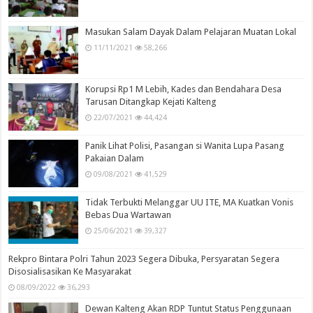
Masukan Salam Dayak Dalam Pelajaran Muatan Lokal
11/11/2021
58,266
Korupsi Rp1 M Lebih, Kades dan Bendahara Desa
Tarusan Ditangkap Kejati Kalteng
22/07/2021
44,424
Panik Lihat Polisi, Pasangan si Wanita Lupa Pasang
Pakaian Dalam
09/08/2021
41,529
Tidak Terbukti Melanggar UU ITE, MA Kuatkan Vonis
Bebas Dua Wartawan
25/06/2021
39,327
Rekpro Bintara Polri Tahun 2023 Segera Dibuka, Persyaratan Segera
Disosialisasikan Ke Masyarakat
08/09/2022
36,293
Dewan Kalteng Akan RDP Tuntut Status Penggunaan