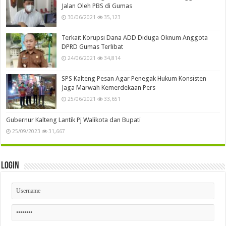
Jalan Oleh PBS di Gumas
30/06/2021
35,123
Terkait Korupsi Dana ADD Diduga Oknum Anggota
DPRD Gumas Terlibat
24/06/2021
34,814
SPS Kalteng Pesan Agar Penegak Hukum Konsisten
Jaga Marwah Kemerdekaan Pers
25/06/2021
33,651
Gubernur Kalteng Lantik Pj Walikota dan Bupati
25/09/2023
31,667
Login