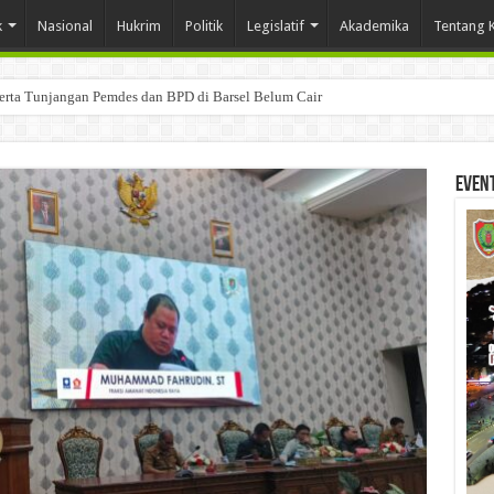
k
Nasional
Hukrim
Politik
Legislatif
Akademika
Tentang 
Serta Tunjangan Pemdes dan BPD di Barsel Belum Cair
Even