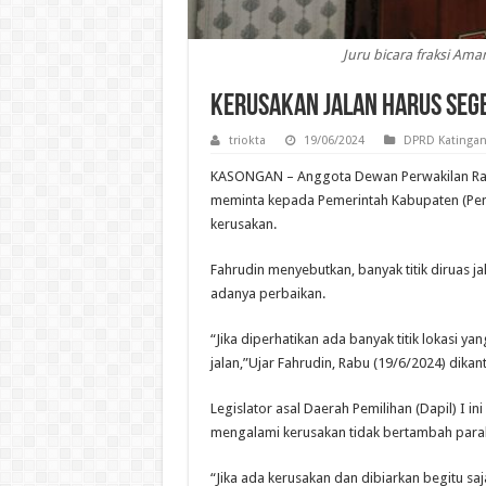
Juru bicara fraksi A
Kerusakan Jalan Harus Sege
triokta
19/06/2024
DPRD Katinga
KASONGAN – Anggota Dewan Perwakilan Ra
meminta kepada Pemerintah Kabupaten (Pem
kerusakan.
Fahrudin menyebutkan, banyak titik diruas 
adanya perbaikan.
“Jika diperhatikan ada banyak titik lokasi
jalan,”Ujar Fahrudin, Rabu (19/6/2024) dika
Legislator asal Daerah Pemilihan (Dapil) I i
mengalami kerusakan tidak bertambah para
“Jika ada kerusakan dan dibiarkan begitu s