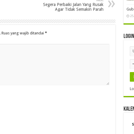
Next
Segera Perbaiki Jalan Yang Rusak
Agar Tidak Semakin Parah
Gube
25
.
Ruas yang wajib ditandai
*
Logi
Lo
Kale
S