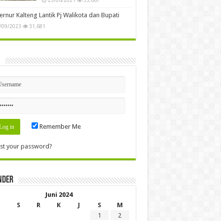
rnur Kalteng Lantik Pj Walikota dan Bupati
/09/2023
31,681
n
Remember Me
st your password?
nder
Juni 2024
S
R
K
J
S
M
1
2