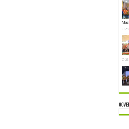
Mas
23
23
Gove