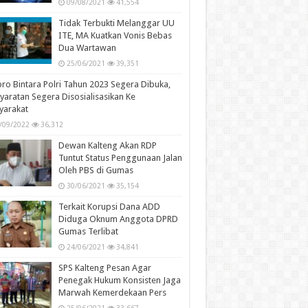
09/08/2021
41,554
Tidak Terbukti Melanggar UU
ITE, MA Kuatkan Vonis Bebas
Dua Wartawan
25/06/2021
39,351
ro Bintara Polri Tahun 2023 Segera Dibuka,
yaratan Segera Disosialisasikan Ke
yarakat
/09/2022
36,312
Dewan Kalteng Akan RDP
Tuntut Status Penggunaan Jalan
Oleh PBS di Gumas
30/06/2021
35,154
Terkait Korupsi Dana ADD
Diduga Oknum Anggota DPRD
Gumas Terlibat
24/06/2021
34,841
SPS Kalteng Pesan Agar
Penegak Hukum Konsisten Jaga
Marwah Kemerdekaan Pers
25/06/2021
33,667