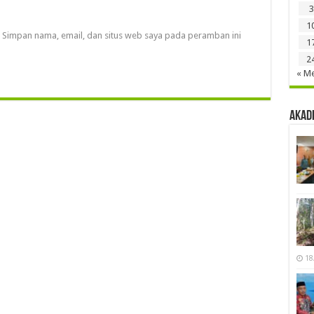
3
1
Simpan nama, email, dan situs web saya pada peramban ini
1
2
« Me
Akad
18