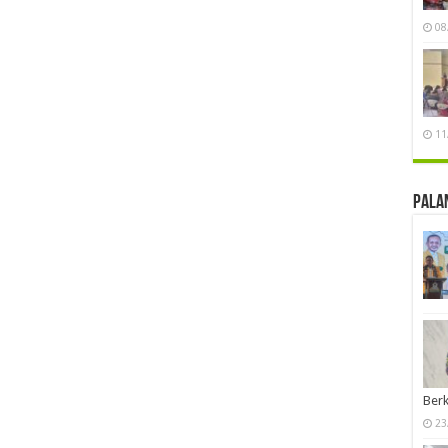
08
11
Pala
Berk
23