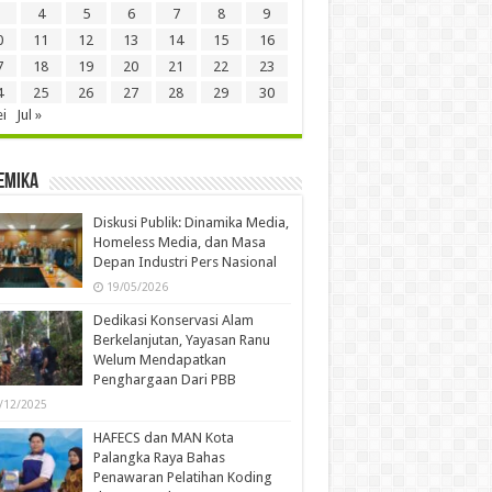
4
5
6
7
8
9
0
11
12
13
14
15
16
7
18
19
20
21
22
23
4
25
26
27
28
29
30
i
Jul »
emika
Diskusi Publik: Dinamika Media,
Homeless Media, dan Masa
Depan Industri Pers Nasional
19/05/2026
Dedikasi Konservasi Alam
Berkelanjutan, Yayasan Ranu
Welum Mendapatkan
Penghargaan Dari PBB
/12/2025
HAFECS dan MAN Kota
Palangka Raya Bahas
Penawaran Pelatihan Koding