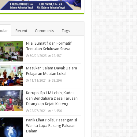
ular
Recent
Comments
Tags
Nilai Sumatif dan Formatif
Tentukan Kelulusan Siswa
30/04/2023
72,487
Masukan Salam Dayak Dalam
Pelajaran Muatan Lokal
11/11/2021
58,296
Korupsi Rp1 M Lebih, Kades
dan Bendahara Desa Tarusan
Ditangkap Kejati Kalteng
22/07/2021
44,456
Panik Lihat Polisi, Pasangan si
Wanita Lupa Pasang Pakaian
Dalam