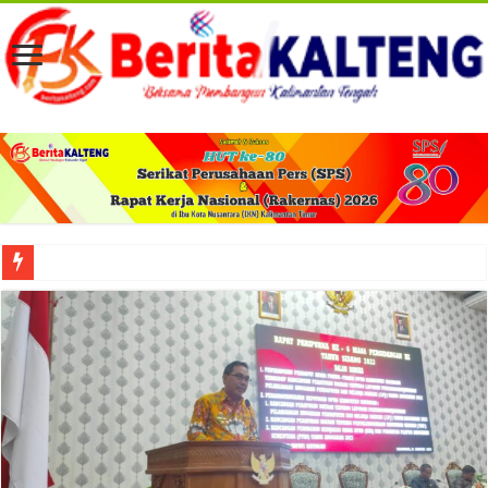
Viral! Selama Dua Bulan Lebih Siltap Serta Tunjangan Pemdes dan BPD di Barse