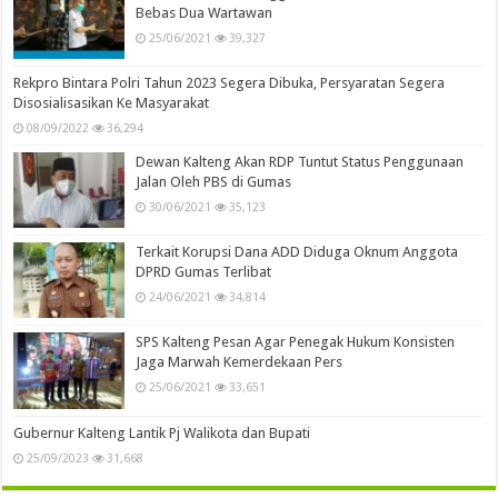
Bebas Dua Wartawan
25/06/2021
39,327
Rekpro Bintara Polri Tahun 2023 Segera Dibuka, Persyaratan Segera
Disosialisasikan Ke Masyarakat
08/09/2022
36,294
Dewan Kalteng Akan RDP Tuntut Status Penggunaan
Jalan Oleh PBS di Gumas
30/06/2021
35,123
Terkait Korupsi Dana ADD Diduga Oknum Anggota
DPRD Gumas Terlibat
24/06/2021
34,814
SPS Kalteng Pesan Agar Penegak Hukum Konsisten
Jaga Marwah Kemerdekaan Pers
25/06/2021
33,651
Gubernur Kalteng Lantik Pj Walikota dan Bupati
25/09/2023
31,668