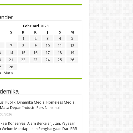
ender
Februari 2023
S
R
K
J
S
M
1
2
3
4
5
7
8
9
10
11
12
3
14
15
16
17
18
19
0
21
22
23
24
25
26
7
28
n
Mar »
demika
usi Publik: Dinamika Media, Homeless Media,
Masa Depan Industri Pers Nasional
/05/2026
kasi Konservasi Alam Berkelanjutan, Yayasan
u Welum Mendapatkan Penghargaan Dari PBB