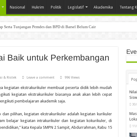
Nasional
Hukrim
Politik
Legislatif
Akademika
Tentang 
tap Serta Tunjangan Pemdes dan BPD di Barsel Belum Cair
Eve
ilai Baik untuk Perkembangan
i & Ristek
Leave a comment
996 Views
Pop
a kegiatan ekstrakurikuler membuat peserta didik lebih mudah
Nila
uti kegiatan ekstrakurikuler biasanya anak akan lebih cepat
Sis
gikuti pembelajaran akademik saja.
30
Mas
b dan pilihan, kegiatan ekstrakurikuler adalah kegiatan kurikuler
Loka
am belajar kegiatan intrakurikuler dan kegiatan kokurikuler, di
11
ndidikan,” kata Kepala SMPN 2 Sampit, Abdurrahman, Rabu 15