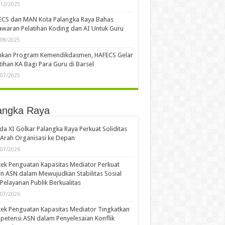
/12/2025
ECS dan MAN Kota Palangka Raya Bahas
waran Pelatihan Koding dan AI Untuk Guru
/08/2025
ankan Program Kemendikdasmen, HAFECS Gelar
tihan KA Bagi Para Guru di Barsel
/07/2025
angka Raya
a XI Golkar Palangka Raya Perkuat Soliditas
Arah Organisasi ke Depan
/07/2026
ek Penguatan Kapasitas Mediator Perkuat
n ASN dalam Mewujudkan Stabilitas Sosial
Pelayanan Publik Berkualitas
/07/2026
ek Penguatan Kapasitas Mediator Tingkatkan
etensi ASN dalam Penyelesaian Konflik