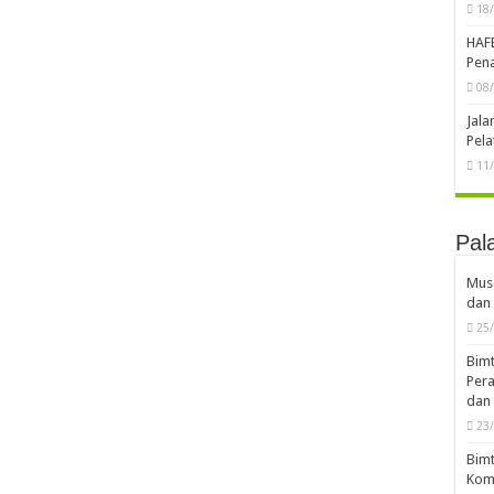
18
HAF
Pena
08
Jal
Pela
11
Pal
Musd
dan 
25
Bimt
Pera
dan 
23
Bimt
Komp