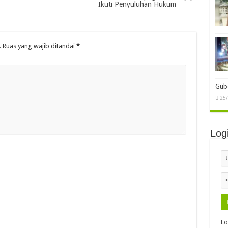
Ikuti Penyuluhan Hukum
.
Ruas yang wajib ditandai
*
Gube
25
Log
Lo