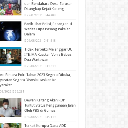
dan Bendahara Desa Tarusan
Ditangkap Kejati Kalteng
22/07/2021
44,409
Panik Lihat Polisi, Pasangan si
Wanita Lupa Pasang Pakaian
Dalam
09/08/2021
41,518
Tidak Terbukti Melanggar UU
ITE, MA Kuatkan Vonis Bebas
Dua Wartawan
25/06/2021
39,319
ro Bintara Polri Tahun 2023 Segera Dibuka,
yaratan Segera Disosialisasikan Ke
yarakat
/09/2022
36,291
Dewan Kalteng Akan RDP
Tuntut Status Penggunaan Jalan
Oleh PBS di Gumas
30/06/2021
35,119
Terkait Korupsi Dana ADD