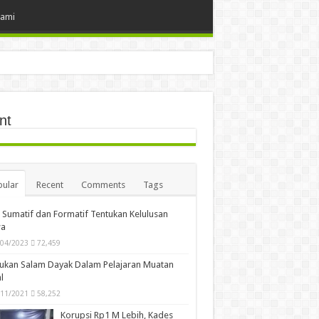
Kami
nt
ular
Recent
Comments
Tags
i Sumatif dan Formatif Tentukan Kelulusan
wa
/04/2023
72,459
ukan Salam Dayak Dalam Pelajaran Muatan
l
/11/2021
58,252
Korupsi Rp1 M Lebih, Kades