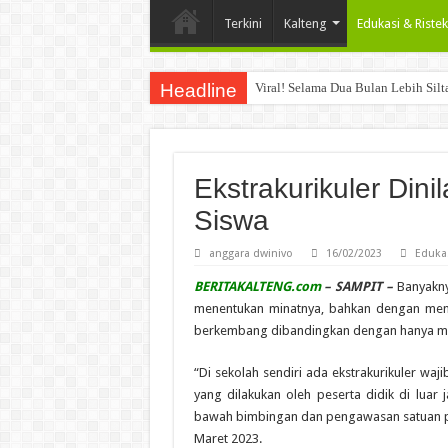
Terkini
Kalteng
Edukasi & Ristek
Headline
Viral! Selama Dua Bulan Lebih Sil
Ekstrakurikuler Din
Siswa
anggara dwinivo
16/02/2023
Edukas
BERITAKALTENG.com
– SAMPIT –
Banyakny
menentukan minatnya, bahkan dengan mengik
berkembang dibandingkan dengan hanya men
“Di sekolah sendiri ada ekstrakurikuler waji
yang dilakukan oleh peserta didik di luar j
bawah bimbingan dan pengawasan satuan pe
Maret 2023.