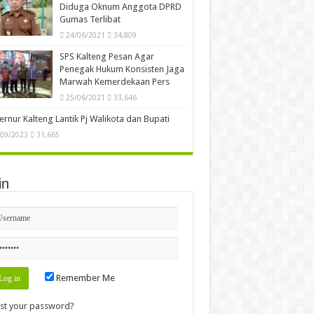
Diduga Oknum Anggota DPRD
Gumas Terlibat
24/06/2021
34,809
SPS Kalteng Pesan Agar
Penegak Hukum Konsisten Jaga
Marwah Kemerdekaan Pers
25/06/2021
33,646
rnur Kalteng Lantik Pj Walikota dan Bupati
/09/2023
31,665
in
Remember Me
st your password?