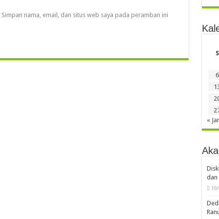
Simpan nama, email, dan situs web saya pada peramban ini
Kal
S
6
1
2
2
« Ja
Aka
Disk
dan 
19
Dedi
Ran