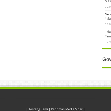
Mas
23
Ger
Pala
23
Pala
Temb
22
Gov
|
Tentang Kami
|
Pedoman Media Siber
|