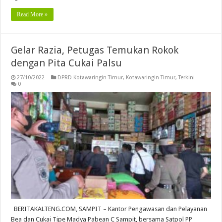
Read More »
Gelar Razia, Petugas Temukan Rokok
dengan Pita Cukai Palsu
27/10/2022
DPRD Kotawaringin Timur
,
Kotawaringin Timur
,
Terkini
0
BERITAKALTENG.COM, SAMPIT – Kantor Pengawasan dan Pelayanan
Bea dan Cukai Tipe Madya Pabean C Sampit, bersama Satpol PP