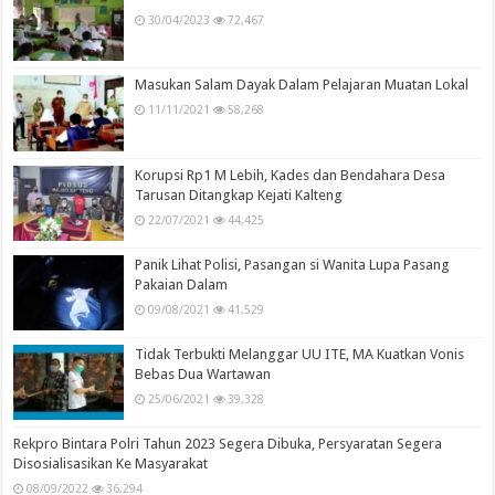
30/04/2023
72,467
Masukan Salam Dayak Dalam Pelajaran Muatan Lokal
11/11/2021
58,268
Korupsi Rp1 M Lebih, Kades dan Bendahara Desa
Tarusan Ditangkap Kejati Kalteng
22/07/2021
44,425
Panik Lihat Polisi, Pasangan si Wanita Lupa Pasang
Pakaian Dalam
09/08/2021
41,529
Tidak Terbukti Melanggar UU ITE, MA Kuatkan Vonis
Bebas Dua Wartawan
25/06/2021
39,328
Rekpro Bintara Polri Tahun 2023 Segera Dibuka, Persyaratan Segera
Disosialisasikan Ke Masyarakat
08/09/2022
36,294