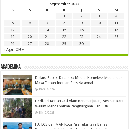
September 2022
S
S
R
K
J
S
M
1
2
3
4
5
6
7
8
9
10
11
12
13
14
15
16
17
18
19
20
21
22
23
24
25
26
27
28
29
30
« Agu
Okt »
Akademika
Diskusi Publik: Dinamika Media, Homeless Media, dan
Masa Depan Industri Pers Nasional
19/05/2026
Dedikasi Konservasi Alam Berkelanjutan, Yayasan Ranu
Welum Mendapatkan Penghargaan Dari PBB
18/12/2025
HAFECS dan MAN Kota Palangka Raya Bahas