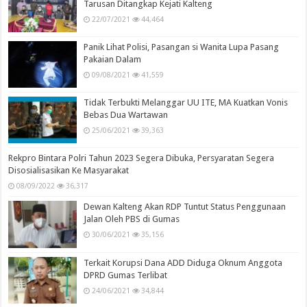
Tarusan Ditangkap Kejati Kalteng
22/07/2021
44,464
Panik Lihat Polisi, Pasangan si Wanita Lupa Pasang
Pakaian Dalam
09/08/2021
41,559
Tidak Terbukti Melanggar UU ITE, MA Kuatkan Vonis
Bebas Dua Wartawan
25/06/2021
39,363
Rekpro Bintara Polri Tahun 2023 Segera Dibuka, Persyaratan Segera
Disosialisasikan Ke Masyarakat
08/09/2022
36,317
Dewan Kalteng Akan RDP Tuntut Status Penggunaan
Jalan Oleh PBS di Gumas
30/06/2021
35,156
Terkait Korupsi Dana ADD Diduga Oknum Anggota
DPRD Gumas Terlibat
24/06/2021
34,844