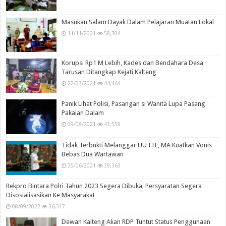
Masukan Salam Dayak Dalam Pelajaran Muatan Lokal
11/11/2021
58,304
Korupsi Rp1 M Lebih, Kades dan Bendahara Desa
Tarusan Ditangkap Kejati Kalteng
22/07/2021
44,464
Panik Lihat Polisi, Pasangan si Wanita Lupa Pasang
Pakaian Dalam
09/08/2021
41,559
Tidak Terbukti Melanggar UU ITE, MA Kuatkan Vonis
Bebas Dua Wartawan
25/06/2021
39,363
Rekpro Bintara Polri Tahun 2023 Segera Dibuka, Persyaratan Segera
Disosialisasikan Ke Masyarakat
08/09/2022
36,317
Dewan Kalteng Akan RDP Tuntut Status Penggunaan