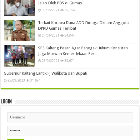
Jalan Oleh PBS di Gumas
30/06/2021
35,156
Terkait Korupsi Dana ADD Diduga Oknum Anggota
DPRD Gumas Terlibat
24/06/2021
34,844
SPS Kalteng Pesan Agar Penegak Hukum Konsisten
Jaga Marwah Kemerdekaan Pers
25/06/2021
33,671
Gubernur Kalteng Lantik Pj Walikota dan Bupati
25/09/2023
31,684
Login