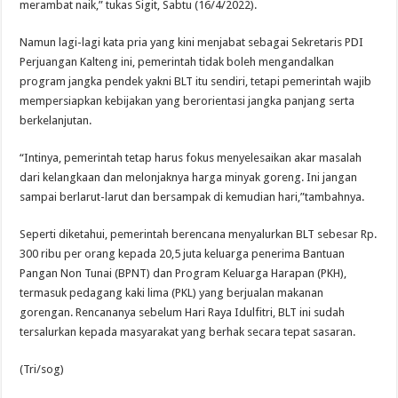
merambat naik,” tukas Sigit, Sabtu (16/4/2022).
Namun lagi-lagi kata pria yang kini menjabat sebagai Sekretaris PDI
Perjuangan Kalteng ini, pemerintah tidak boleh mengandalkan
program jangka pendek yakni BLT itu sendiri, tetapi pemerintah wajib
mempersiapkan kebijakan yang berorientasi jangka panjang serta
berkelanjutan.
“Intinya, pemerintah tetap harus fokus menyelesaikan akar masalah
dari kelangkaan dan melonjaknya harga minyak goreng. Ini jangan
sampai berlarut-larut dan bersampak di kemudian hari,”tambahnya.
Seperti diketahui, pemerintah berencana menyalurkan BLT sebesar Rp.
300 ribu per orang kepada 20,5 juta keluarga penerima Bantuan
Pangan Non Tunai (BPNT) dan Program Keluarga Harapan (PKH),
termasuk pedagang kaki lima (PKL) yang berjualan makanan
gorengan. Rencananya sebelum Hari Raya Idulfitri, BLT ini sudah
tersalurkan kepada masyarakat yang berhak secara tepat sasaran.
(Tri/sog)