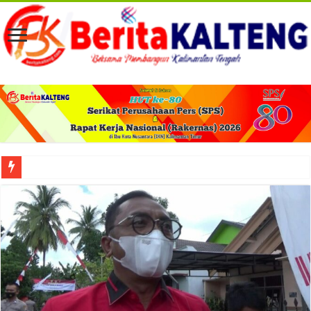
Viral! Selama Dua Bulan Lebih Siltap Serta Tunjangan Pemdes dan BPD di Barse