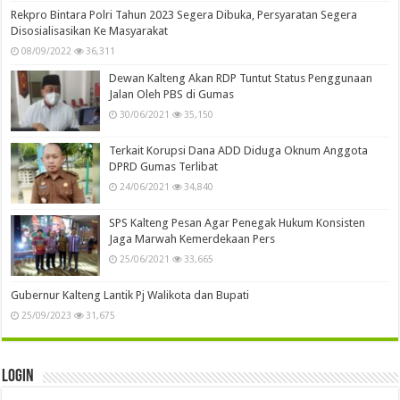
Rekpro Bintara Polri Tahun 2023 Segera Dibuka, Persyaratan Segera
Disosialisasikan Ke Masyarakat
08/09/2022
36,311
Dewan Kalteng Akan RDP Tuntut Status Penggunaan
Jalan Oleh PBS di Gumas
30/06/2021
35,150
Terkait Korupsi Dana ADD Diduga Oknum Anggota
DPRD Gumas Terlibat
24/06/2021
34,840
SPS Kalteng Pesan Agar Penegak Hukum Konsisten
Jaga Marwah Kemerdekaan Pers
25/06/2021
33,665
Gubernur Kalteng Lantik Pj Walikota dan Bupati
25/09/2023
31,675
Login