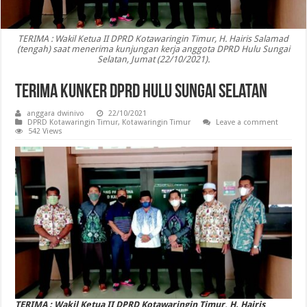
TERIMA : Wakil Ketua II DPRD Kotawaringin Timur, H. Hairis Salamad
(tengah) saat menerima kunjungan kerja anggota DPRD Hulu Sungai
Selatan, Jumat (22/10/2021).
Terima Kunker DPRD Hulu Sungai Selatan
anggara dwinivo
22/10/2021
DPRD Kotawaringin Timur
,
Kotawaringin Timur
Leave a comment
542 Views
TERIMA : Wakil Ketua II DPRD Kotawaringin Timur, H. Hairis