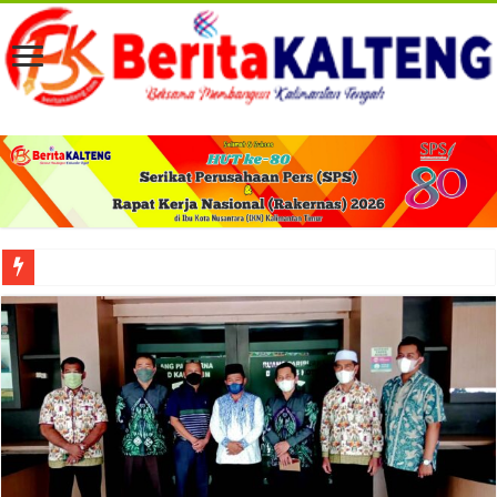
Viral! Selama Dua Bulan Lebih Siltap Serta Tunjangan Pemdes dan BPD di Barse