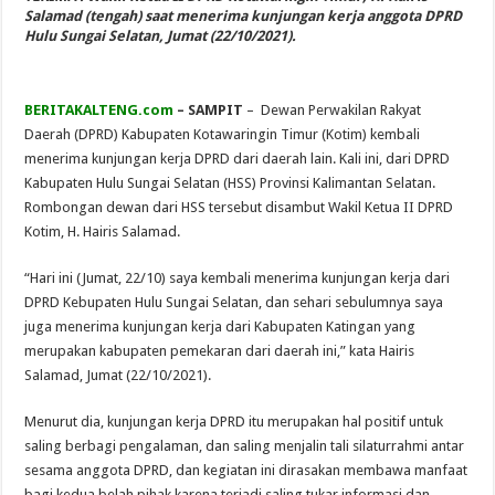
Salamad (tengah) saat menerima kunjungan kerja anggota DPRD
Hulu Sungai Selatan, Jumat (22/10/2021).
BERITAKALTENG.com
–
SAMPIT
– Dewan Perwakilan Rakyat
Daerah (DPRD) Kabupaten Kotawaringin Timur (Kotim) kembali
menerima kunjungan kerja DPRD dari daerah lain. Kali ini, dari DPRD
Kabupaten Hulu Sungai Selatan (HSS) Provinsi Kalimantan Selatan.
Rombongan dewan dari HSS tersebut disambut Wakil Ketua II DPRD
Kotim, H. Hairis Salamad.
“Hari ini (Jumat, 22/10) saya kembali menerima kunjungan kerja dari
DPRD Kebupaten Hulu Sungai Selatan, dan sehari sebulumnya saya
juga menerima kunjungan kerja dari Kabupaten Katingan yang
merupakan kabupaten pemekaran dari daerah ini,” kata Hairis
Salamad, Jumat (22/10/2021).
Menurut dia, kunjungan kerja DPRD itu merupakan hal positif untuk
saling berbagi pengalaman, dan saling menjalin tali silaturrahmi antar
sesama anggota DPRD, dan kegiatan ini dirasakan membawa manfaat
bagi kedua belah pihak karena terjadi saling tukar informasi dan