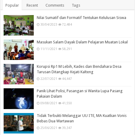
Popular
Recent
Comments
Tags
Nilai Sumatif dan Formatif Tentukan Kelulusan Siswa
30/04/2023
72,484
Masukan Salam Dayak Dalam Pelajaran Muatan Lokal
11/11/2021
58,291
Korupsi Rp1 M Lebih, Kades dan Bendahara Desa
Tarusan Ditangkap Kejati Kalteng
22/07/2021
44,447
Panik Lihat Polisi, Pasangan si Wanita Lupa Pasang
Pakaian Dalam
09/08/2021
41,550
Tidak Terbukti Melanggar UU ITE, MA Kuatkan Vonis
Bebas Dua Wartawan
25/06/2021
39,347