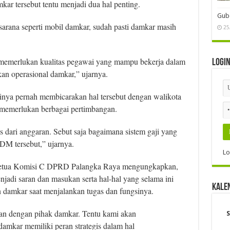
 tersebut tentu menjadi dua hal penting.
Gube
asarana seperti mobil damkar, sudah pasti damkar masih
25
emerlukan kualitas pegawai yang mampu bekerja dalam
Logi
kan operasional damkar,” ujarnya.
irinya pernah membicarakan hal tersebut dengan walikota
 memerlukan berbagai pertimbangan.
as dari anggaran. Sebut saja bagaimana sistem gaji yang
DM tersebut,” ujarnya.
Lo
 Ketua Komisi C DPRD Palangka Raya mengungkapkan,
adi saran dan masukan serta hal-hal yang selama ini
Kale
 damkar saat menjalankan tugas dan fungsinya.
kan dengan pihak damkar. Tentu kami akan
S
damkar memiliki peran strategis dalam hal