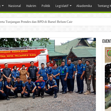
k
Nasional
Hukrim
Politik
Legislatif
Akademika
Tentang 
Serta Tunjangan Pemdes dan BPD di Barsel Belum Cair
Even