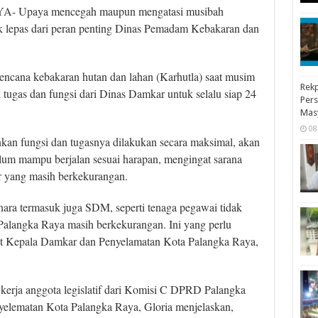
 Upaya mencegah maupun mengatasi musibah
k lepas dari peran penting Dinas Pemadam Kebakaran dan
bencana kebakaran hutan dan lahan (Karhutla) saat musim
Rekp
ugas dan fungsi dari Dinas Damkar untuk selalu siap 24
Pers
Mas
08
an fungsi dan tugasnya dilakukan secara maksimal, akan
 belum mampu berjalan sesuai harapan, mengingat sarana
r yang masih berkekurangan.
anara termasuk juga SDM, seperti tenaga pegawai tidak
alangka Raya masih berkekurangan. Ini yang perlu
lt Kepala Damkar dan Penyelamatan Kota Palangka Raya,
 kerja anggota legislatif dari Komisi C DPRD Palangka
elematan Kota Palangka Raya, Gloria menjelaskan,