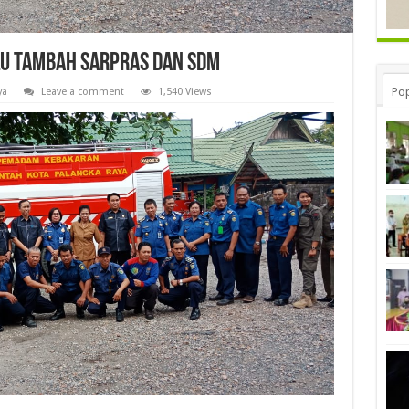
u Tambah Sarpras dan SDM
Pop
ya
Leave a comment
1,540 Views