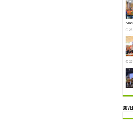
Mas
23
23
Gove