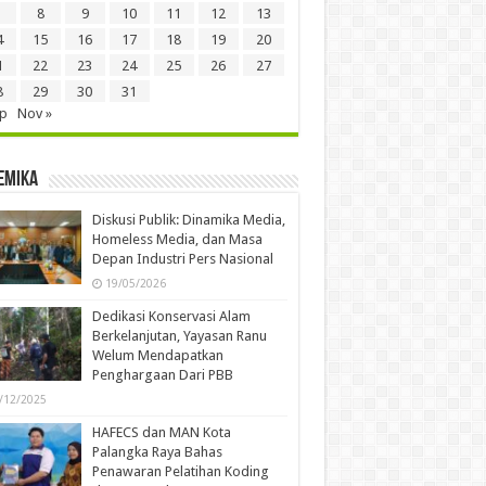
8
9
10
11
12
13
4
15
16
17
18
19
20
1
22
23
24
25
26
27
8
29
30
31
ep
Nov »
emika
Diskusi Publik: Dinamika Media,
Homeless Media, dan Masa
Depan Industri Pers Nasional
19/05/2026
Dedikasi Konservasi Alam
Berkelanjutan, Yayasan Ranu
Welum Mendapatkan
Penghargaan Dari PBB
/12/2025
HAFECS dan MAN Kota
Palangka Raya Bahas
Penawaran Pelatihan Koding