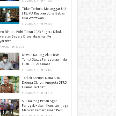
09/08/2021
41,526
Tidak Terbukti Melanggar UU
ITE, MA Kuatkan Vonis Bebas
Dua Wartawan
25/06/2021
39,326
ro Bintara Polri Tahun 2023 Segera Dibuka,
yaratan Segera Disosialisasikan Ke
yarakat
/09/2022
36,293
Dewan Kalteng Akan RDP
Tuntut Status Penggunaan Jalan
Oleh PBS di Gumas
30/06/2021
35,122
Terkait Korupsi Dana ADD
Diduga Oknum Anggota DPRD
Gumas Terlibat
24/06/2021
34,814
SPS Kalteng Pesan Agar
Penegak Hukum Konsisten Jaga
Marwah Kemerdekaan Pers
25/06/2021
33,651