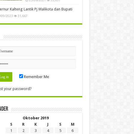
rnur Kalteng Lantik Pj Walikota dan Bupati
/09/2023
31,667
n
Remember Me
st your password?
nder
Oktober 2019
S
R
K
J
S
M
1
2
3
4
5
6