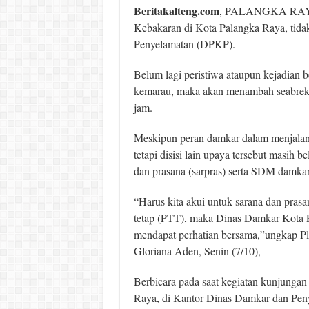
Beritakalteng.com
, PALANGKA RAYA-
Kebakaran di Kota Palangka Raya, tida
Penyelamatan (DPKP).
Belum lagi peristiwa ataupun kejadian 
kemarau, maka akan menambah seabrek t
jam.
Meskipun peran damkar dalam menjalank
tetapi disisi lain upaya tersebut masih
dan prasana (sarpras) serta SDM damka
“Harus kita akui untuk sarana dan pras
tetap (PTT), maka Dinas Damkar Kota P
mendapat perhatian bersama,”ungkap P
Gloriana Aden, Senin (7/10),
Berbicara pada saat kegiatan kunjungan
Raya, di Kantor Dinas Damkar dan Peny