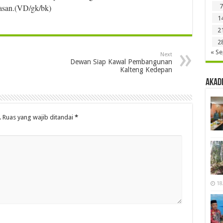
asan.(VD/gk/bk)
7
1
2
2
« S
Next
Dewan Siap Kawal Pembangunan
Kalteng Kedepan
Akad
.
Ruas yang wajib ditandai
*
18