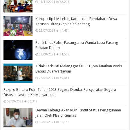
11/11/2021
58,295
Korupsi Rp1 M Lebih, Kades dan Bendahara Desa
Tarusan Ditangkap Kejati Kalteng
22/07/2021
44,454
Panik Lihat Polisi, Pasangan si Wanita Lupa Pasang
Pakaian Dalam
09/08/2021
41,553
Tidak Terbukti Melanggar UU ITE, MA Kuatkan Vonis
Bebas Dua Wartawan
25/06/2021
39,351
Rekpro Bintara Polri Tahun 2023 Segera Dibuka, Persyaratan Segera
Disosialisasikan Ke Masyarakat
08/09/2022
36,312
Dewan Kalteng Akan RDP Tuntut Status Penggunaan
Jalan Oleh PBS di Gumas
30/06/2021
35,153