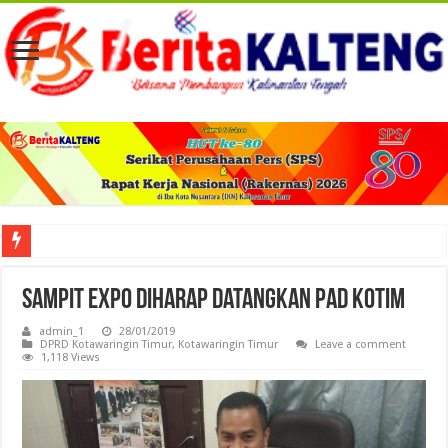
Viral! Selama Dua Bulan Lebih Siltap Serta Tunjangan Pemdes dan BPD di Barse
Sampit Expo Diharap Datangkan PAD Kotim
admin_1
28/01/2019
DPRD Kotawaringin Timur
,
Kotawaringin Timur
Leave a comment
1,118 Views