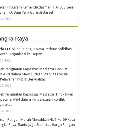
ankan Program Kemendikdasmen, HAFECS Gelar
tihan KA Bagi Para Guru di Barsel
/07/2025
angka Raya
a XI Golkar Palangka Raya Perkuat Soliditas
Arah Organisasi ke Depan
/07/2026
ek Penguatan Kapasitas Mediator Perkuat
n ASN dalam Mewujudkan Stabilitas Sosial
Pelayanan Publik Berkualitas
/07/2026
ek Penguatan Kapasitas Mediator Tingkatkan
etensi ASN dalam Penyelesaian Konflik
yarakat
/07/2026
akan Pangan Murah Meriahkan HUT ke-69 Kota
ngka Raya, Bantu Jaga Stabilitas Harga Pangan