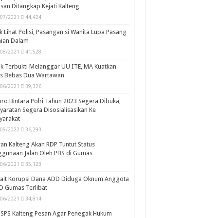
san Ditangkap Kejati Kalteng
/07/2021
44,424
k Lihat Polisi, Pasangan si Wanita Lupa Pasang
aian Dalam
/08/2021
41,528
k Terbukti Melanggar UU ITE, MA Kuatkan
is Bebas Dua Wartawan
/06/2021
39,326
ro Bintara Polri Tahun 2023 Segera Dibuka,
yaratan Segera Disosialisasikan Ke
yarakat
/09/2022
36,293
n Kalteng Akan RDP Tuntut Status
gunaan Jalan Oleh PBS di Gumas
/06/2021
35,123
kait Korupsi Dana ADD Diduga Oknum Anggota
D Gumas Terlibat
/06/2021
34,814
SPS Kalteng Pesan Agar Penegak Hukum