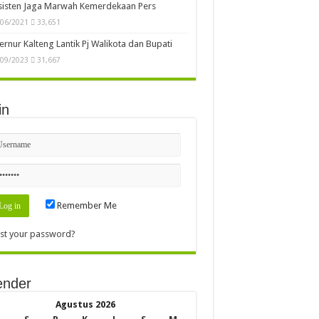
sisten Jaga Marwah Kemerdekaan Pers
/06/2021
33,651
rnur Kalteng Lantik Pj Walikota dan Bupati
/09/2023
31,667
in
Remember Me
st your password?
ender
Agustus 2026