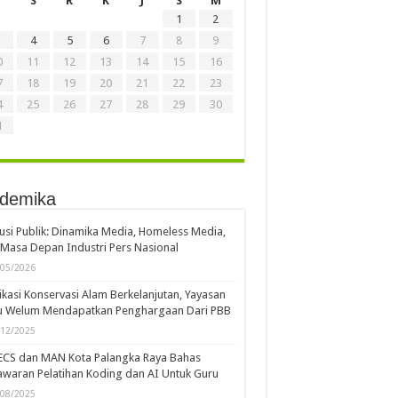
S
R
K
J
S
M
1
2
4
5
6
7
8
9
0
11
12
13
14
15
16
7
18
19
20
21
22
23
4
25
26
27
28
29
30
1
demika
usi Publik: Dinamika Media, Homeless Media,
Masa Depan Industri Pers Nasional
/05/2026
kasi Konservasi Alam Berkelanjutan, Yayasan
u Welum Mendapatkan Penghargaan Dari PBB
/12/2025
ECS dan MAN Kota Palangka Raya Bahas
waran Pelatihan Koding dan AI Untuk Guru
/08/2025