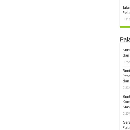
Jal
Pela
11
Pal
Musd
dan 
25
Bimt
Pera
dan 
23
Bimt
Komp
Mas
23
Ger
Pala