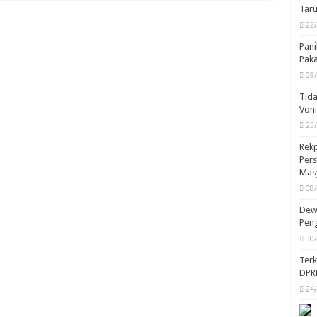
Taru
22
Pani
Pak
09
Tida
Von
25
Rekp
Pers
Mas
08
Dewa
Peng
30
Ter
DPR
24