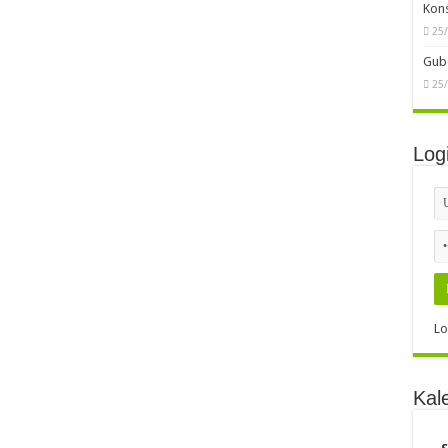
Kon
25
Gube
25
Log
Lo
Kal