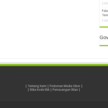
23
Pala
Temb
22
Gov
|
Tentang Kami
|
Pedoman Media Siber
|
|
Etika Kode Etik
|
Pemasangan Iklan
|