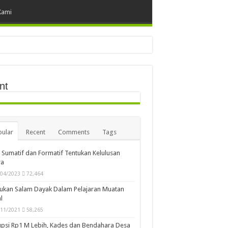
Kami
nt
ular
Recent
Comments
Tags
i Sumatif dan Formatif Tentukan Kelulusan
wa
/04/2023
72,464
ukan Salam Dayak Dalam Pelajaran Muatan
l
/11/2021
58,265
psi Rp1 M Lebih, Kades dan Bendahara Desa