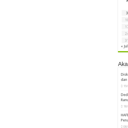
S
3
1
1
2
3
« Jul
Aka
Disk
dan 
19
Dedi
Ran
18
HAF
Pena
08