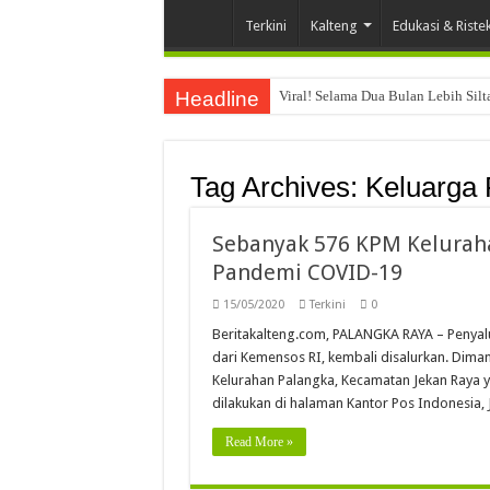
Terkini
Kalteng
Edukasi & Riste
Headline
Viral! Selama Dua Bulan Lebih Sil
Tag Archives:
Keluarga 
Sebanyak 576 KPM Kelurah
Pandemi COVID-19
15/05/2020
Terkini
0
Beritakalteng.com, PALANGKA RAYA – Penya
dari Kemensos RI, kembali disalurkan. Diman
Kelurahan Palangka, Kecamatan Jekan Raya 
dilakukan di halaman Kantor Pos Indonesia,
Read More »