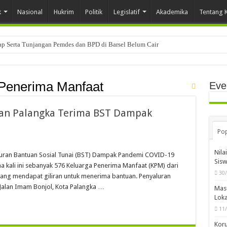
k
Nasional
Hukrim
Politik
Legislatif
Akademika
Tentang 
tap Serta Tunjangan Pemdes dan BPD di Barsel Belum Cair
Penerima Manfaat
Eve
an Palangka Terima BST Dampak
Pop
Nila
luran Bantuan Sosial Tunai (BST) Dampak Pandemi COVID-19
Sis
a kali ini sebanyak 576 Keluarga Penerima Manfaat (KPM) dari
30
yang mendapat giliran untuk menerima bantuan. Penyaluran
 Jalan Imam Bonjol, Kota Palangka …
Mas
Loka
11
Koru